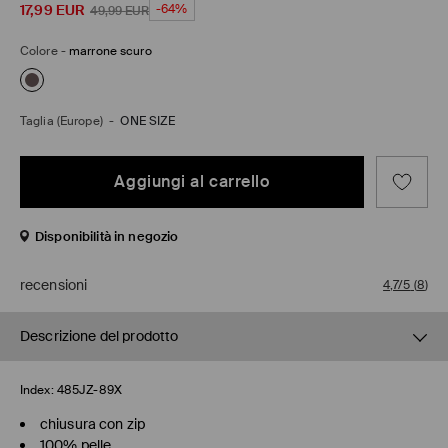
17,99
EUR
-64%
49,99
EUR
Colore
-
marrone scuro
Taglia (Europe)
-
ONE SIZE
Aggiungi al carrello
Disponibilità in negozio
recensioni
4,7/5
(
8
)
Descrizione del prodotto
Index:
485JZ-89X
chiusura con zip
100% pelle