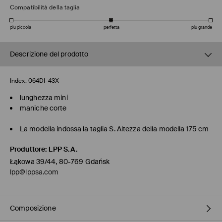
Compatibilità della taglia
più piccola
perfetta
più grande
Descrizione del prodotto
Index:
064DI-43X
lunghezza mini
maniche corte
La modella indossa la taglia S. Altezza della modella 175 cm
Produttore
:
LPP S.A.
Łąkowa 39/44, 80-769 Gdańsk
lpp@lppsa.com
Composizione