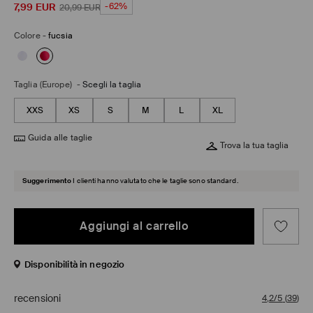
7,99
EUR
-62%
20,99
EUR
Colore
-
fucsia
Taglia (Europe)
-
Scegli la taglia
XXS
XS
S
M
L
XL
Guida alle taglie
Trova la tua taglia
Suggerimento
I clienti hanno valutato che le taglie sono standard.
Aggiungi al carrello
Disponibilità in negozio
recensioni
4,2/5
(
39
)