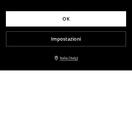
OK
Impostazioni
Italia (Italy)
Altri clienti hanno scelto anche