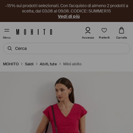
–15% sui prodotti selezionati. Con l’acquisto di almeno 2 prodotti a
scelta, dal 03.08 al 09.08. CODICE: SUMMER15
Vedi di più
Preferiti
Accesso
Carrello
Menu
MOHITO
Saldi
Abiti, tute
Mini abito