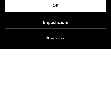
OK
Impostazioni
Italia (Italy)
Altri clienti hanno scelto anche
Mini abito A-Line
Mini abito con spalline