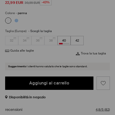
22,99
EUR
-43%
39,99
EUR
Colore
-
panna
Taglia (Europe)
-
Scegli la taglia
32
34
36
38
40
42
Guida alle taglie
Trova la tua taglia
Suggerimento
I clienti hanno valutato che le taglie sono standard.
Aggiungi al carrello
Disponibilità in negozio
recensioni
4,8/5
(
82
)