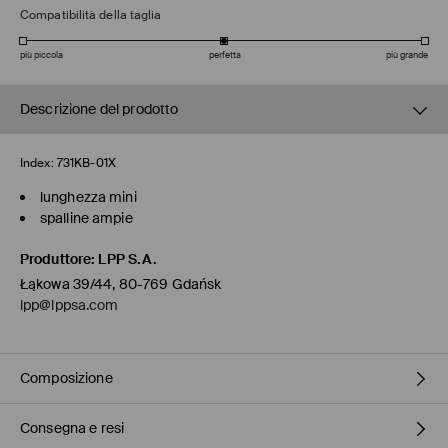
Compatibilità della taglia
più piccola
perfetta
più grande
Descrizione del prodotto
Index:
731KB-01X
lunghezza mini
spalline ampie
Produttore
:
LPP S.A.
Łąkowa 39/44, 80-769 Gdańsk
lpp@lppsa.com
Composizione
Consegna e resi
1° TESSUTO
:
55% BIANCHERIA, 45% VISCOSA