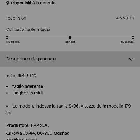
Disponibilità in negozio
recensioni
4,7/5
(
120
)
Compatibilità della taglia
più piccola
perfetta
più grande
Descrizione del prodotto
Index:
964IU-01X
taglio aderente
lunghezza midi
La modella indossa la taglia S/36. Altezza della modella 179
cm
Produttore
:
LPP S.A.
Łąkowa 39/44, 80-769 Gdańsk
lpp@lppsa.com