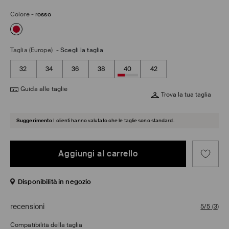
Colore
-
rosso
Taglia (Europe)
-
Scegli la taglia
32
34
36
38
40
42
Guida alle taglie
Trova la tua taglia
Suggerimento
I clienti hanno valutato che le taglie sono standard.
Aggiungi al carrello
Disponibilità in negozio
recensioni
5/5
(
3
)
Compatibilità della taglia