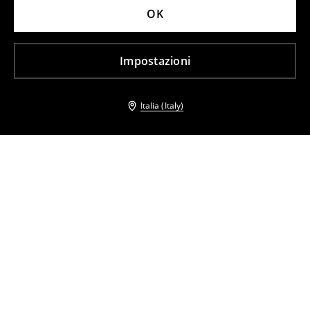
OK
Impostazioni
Italia (Italy)
Altri clienti hanno scelto anche
Minigonna allacciata
Minigonna