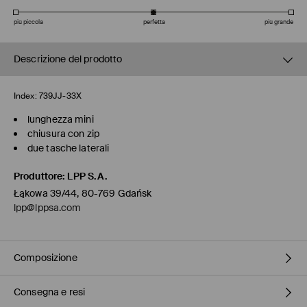
più piccola
perfetta
più grande
Descrizione del prodotto
Index:
739JJ-33X
lunghezza mini
chiusura con zip
due tasche laterali
Produttore
:
LPP S.A.
Łąkowa 39/44, 80-769 Gdańsk
lpp@lppsa.com
Composizione
Consegna e resi
1° TESSUTO
:
2% ELASTAN, 98% COTONE