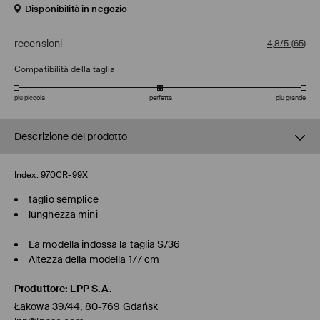
Disponibilità in negozio
recensioni
4,8/5
(
65
)
Compatibilità della taglia
più piccola
perfetta
più grande
Descrizione del prodotto
Index:
970CR-99X
taglio semplice
lunghezza mini
La modella indossa la taglia S/36
Altezza della modella 177 cm
Produttore
:
LPP S.A.
Łąkowa 39/44, 80-769 Gdańsk