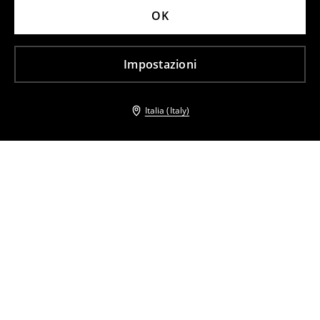
OK
Impostazioni
Italia (Italy)
Altri clienti hanno scelto anche
Pantaloncini paperbag
Pantaloncini paperbag