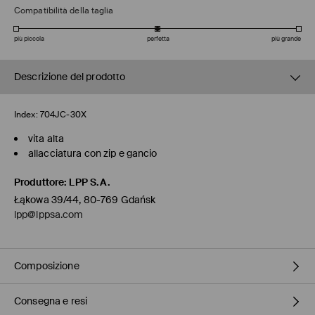
Compatibilità della taglia
più piccola
perfetta
più grande
Descrizione del prodotto
Index:
704JC-30X
vita alta
allacciatura con zip e gancio
Produttore
:
LPP S.A.
Łąkowa 39/44, 80-769 Gdańsk
lpp@lppsa.com
Composizione
Consegna e resi
1° TESSUTO
:
98% COTONE, 2% ELASTAN