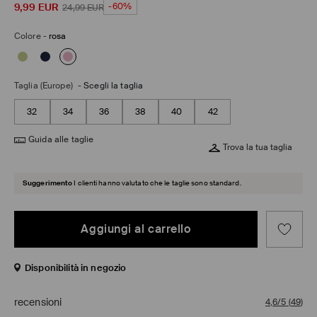
9,99
EUR
-60%
24,99
EUR
Colore
-
rosa
Taglia (Europe)
-
Scegli la taglia
32
34
36
38
40
42
Guida alle taglie
Trova la tua taglia
Suggerimento
I clienti hanno valutato che le taglie sono standard.
Aggiungi al carrello
Disponibilità in negozio
recensioni
4,6/5
(
49
)