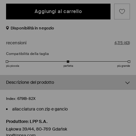
Aggiungi al carrello
Disponibilità in negozio
recensioni
4,7/5
(
43
)
Compatibilità della taglia
più piccola
perfetta
più grande
Descrizione del prodotto
Index:
679IB-82X
allacciatura con zip e gancio
Produttore
:
LPP S.A.
Łąkowa 39/44, 80-769 Gdańsk
lpp@lppsa.com