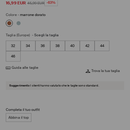
16,99
EUR
-63%
45,99
EUR
Colore
-
marrone dorato
Taglia (Europe)
-
Scegli la taglia
32
34
36
38
40
42
44
46
Guida alle taglie
Trova la tua taglia
Suggerimento
I clienti hanno valutato che le taglie sono standard.
Completa il tuo outfit
Abbina il top