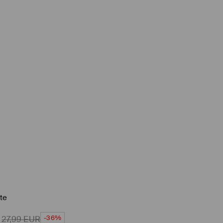
tte
-36%
27,99
EUR