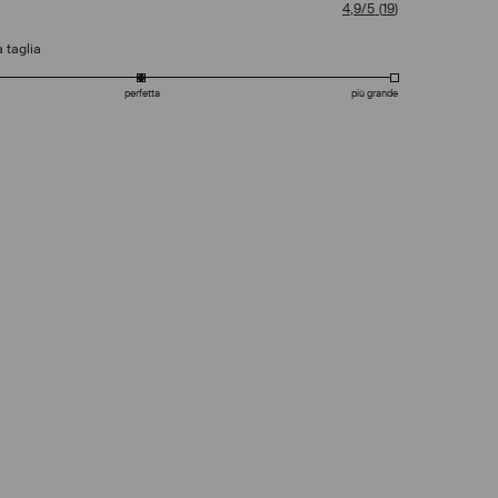
4,9/5
(
19
)
 taglia
perfetta
più grande