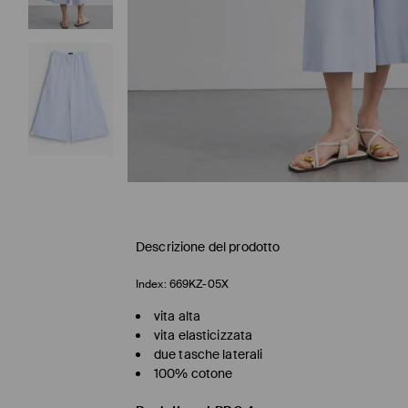
Descrizione del prodotto
Index:
669KZ-05X
vita alta
vita elasticizzata
due tasche laterali
100% cotone