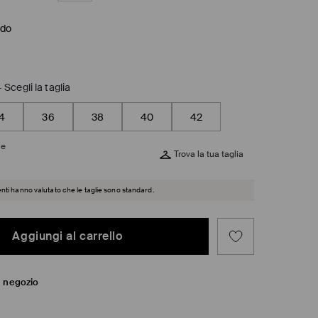
ido
-
Scegli la taglia
4
36
38
40
42
ie
Trova la tua taglia
ienti hanno valutato che le taglie sono standard.
Aggiungi al carrello
in negozio