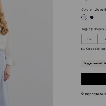
Colore
-
blu pall
Taglia (Europe)
32
3
Guida alle tagl
Suggerimento
I cl
Disponibilità 