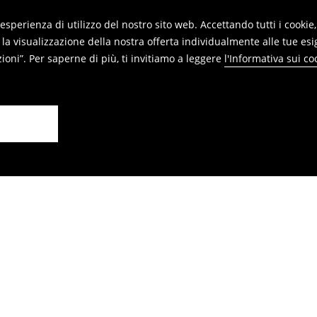
re restituiti nei punti vendita. Si
re esperienza di utilizzo del nostro sito web. Accettando tutti i cook
 la visualizzazione della nostra offerta individualmente alle tue esi
oni”. Per saperne di più, ti invitiamo a leggere
l'Informativa sui co