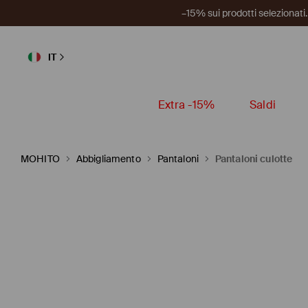
–15% sui prodotti selezionat
IT
Extra -15%
Saldi
MOHITO
Abbigliamento
Pantaloni
Pantaloni culotte