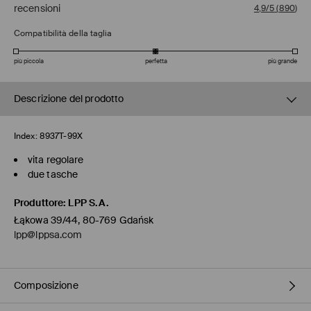
recensioni
4,9/5
(
890
)
Compatibilità della taglia
più piccola
perfetta
più grande
Descrizione del prodotto
Index:
8937T-99X
vita regolare
due tasche
Produttore
:
LPP S.A.
Łąkowa 39/44, 80-769 Gdańsk
lpp@lppsa.com
Composizione