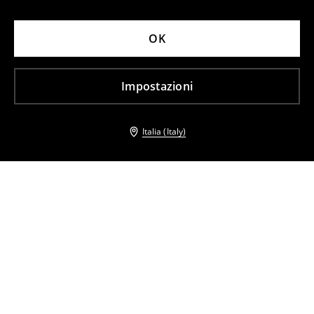
OK
Impostazioni
Italia (Italy)
Altri clienti hanno scelto anche