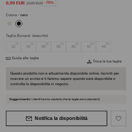
6,99
EUR
-75%
27,99
EUR
Colore
-
nero
Taglia (Europe)
(esaurito)
32
34
36
38
40
42
44
Guida alle taglie
Trova la tua taglia
Questo prodotto non è attualmente disponibile online. Iscriviti per
ricevere un avviso e ti faremo sapere quando sarà disponibile o
controlla la disponibilità in negozio.
Suggerimento
I clienti hanno valutato che le taglie sono standard.
Notifica la disponibilità