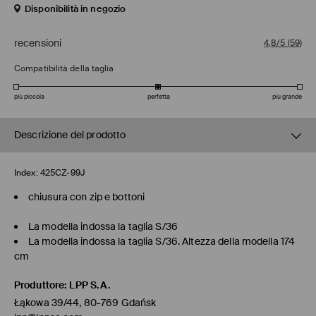
Disponibilità in negozio
recensioni
4,8/5
(
59
)
Compatibilità della taglia
più piccola
perfetta
più grande
Descrizione del prodotto
Index:
425CZ-99J
chiusura con zip e bottoni
La modella indossa la taglia S/36
La modella indossa la taglia S/36. Altezza della modella 174
cm
Produttore
:
LPP S.A.
Łąkowa 39/44, 80-769 Gdańsk