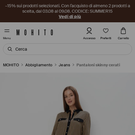
–15% sui prodotti selezionati. Con l’acquisto di almeno 2 prodotti a
scelta, dal 03.08 al 09.08. CODICE: SUMMER15
Vedi di più
Preferiti
Accesso
Carrello
Menu
MOHITO
Abbigliamento
Jeans
Pantaloni skinny cerati