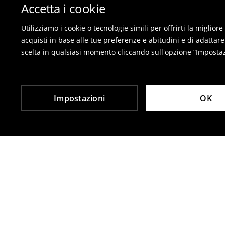
Sul nostro negozio online - compila il modulo di 
Accetta i cookie
I costumi da bagno e pigiami non possono esse
prega di utilizzare il modulo di reso online.
Utilizziamo i cookie o tecnologie simili per offrirti la miglio
Le restituzioni sono gratuite
acquisti in base alle tue preferenze e abitudini e di adattare
scelta in qualsiasi momento cliccando sull'opzione “Impostazi
⟶
Resi
Impostazioni
OK