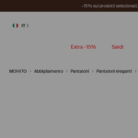
–15% sui prodotti selezionat
IT
Extra -15%
Saldi
MOHITO
Abbigliamento
Pantaloni
Pantaloni eleganti