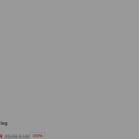
 leg
-35%
R
39,99
EUR