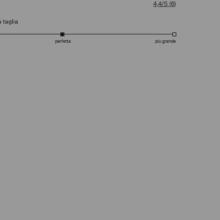
4,4/5
(
6
)
 taglia
perfetta
più grande