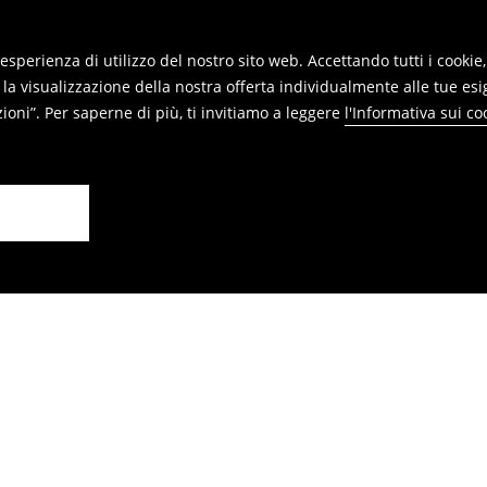
reso online e inviaci i prodotti.
re restituiti nei punti vendita. Si
re esperienza di utilizzo del nostro sito web. Accettando tutti i cook
 la visualizzazione della nostra offerta individualmente alle tue esi
oni”. Per saperne di più, ti invitiamo a leggere
l'Informativa sui co