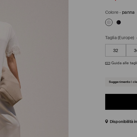
Colore
-
panna
Taglia (Europe)
32
3
Guida alle tagl
Suggerimento
I cl
Disponibilità 