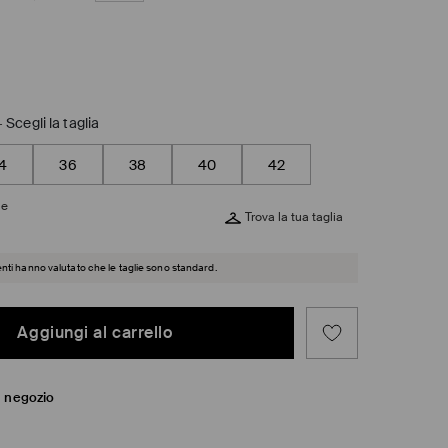
-
Scegli la taglia
4
36
38
40
42
ie
Trova la tua taglia
ienti hanno valutato che le taglie sono standard.
Aggiungi al carrello
in negozio