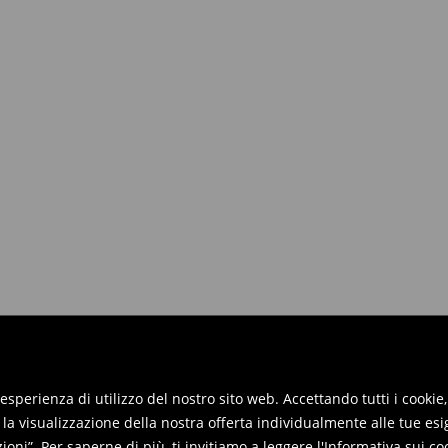
iori a 50 EUR.
 renderli entro 30 giorni dalla data
reso online e inviaci i prodotti.
re restituiti nei punti vendita. Si
re esperienza di utilizzo del nostro sito web. Accettando tutti i cook
 la visualizzazione della nostra offerta individualmente alle tue esi
oni”. Per saperne di più, ti invitiamo a leggere
l'Informativa sui co