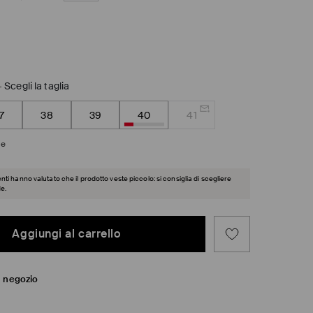
-
Scegli la taglia
7
38
39
40
41
ie
ienti hanno valutato che il prodotto veste piccolo: si consiglia di scegliere
de.
Aggiungi al carrello
in negozio