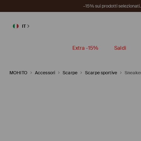
–15% sui prodotti selezionat
IT
Extra -15%
Saldi
MOHITO
Accessori
Scarpe
Scarpe sportive
Sneake