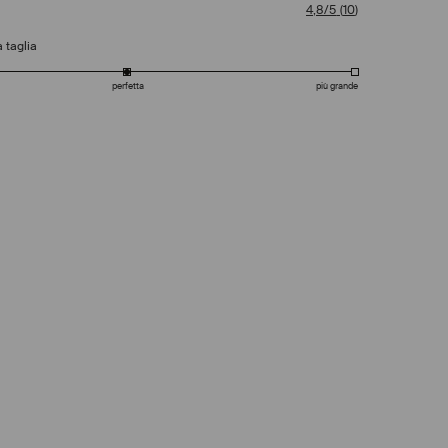
4,8/5
(
10
)
 taglia
perfetta
più grande