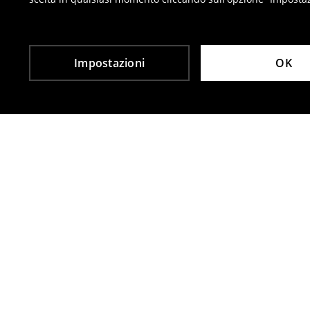
⟶
Resi
Impostazioni
OK
Altri clienti hanno scelto anche