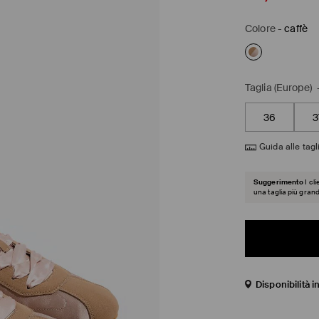
Colore
-
caffè
Taglia (Europe)
36
3
Guida alle tagl
Suggerimento
I cl
una taglia più gran
Disponibilità 