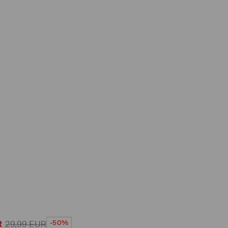
-50%
R
29,99
EUR