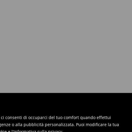
ie, ci consenti di occuparci del tuo comfort quando effettui
genze o alla pubblicità personalizzata. Puoi modificare la tua
okie
e
l'Informativa sulla privacy
.