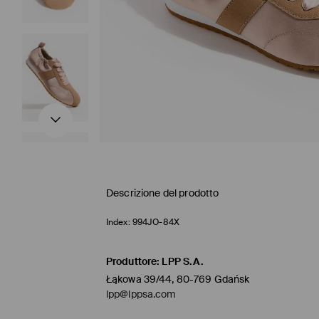
Descrizione del prodotto
Index:
994JO-84X
Produttore
:
LPP S.A.
Łąkowa 39/44, 80-769 Gdańsk
lpp@lppsa.com