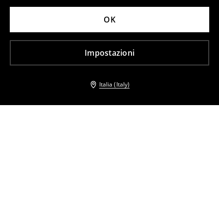
OK
Impostazioni
Italia (Italy)
Altri clienti hanno scelto anche