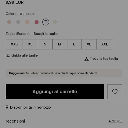
9,99
EUR
Colore
-
blu scuro
Taglia (Europe)
-
Scegli la taglia
XXS
XS
S
M
L
XL
XXL
Guida alle taglie
Trova la tua taglia
Suggerimento
I clienti hanno valutato che le taglie sono standard.
Aggiungi al carrello
Disponibilità in negozio
recensioni
4,7/5
(
51
)