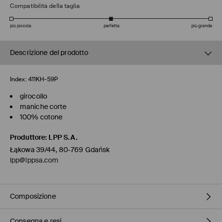
Compatibilità della taglia
più piccola
perfetta
più grande
Descrizione del prodotto
Index:
411KH-59P
girocollo
maniche corte
100% cotone
Produttore
:
LPP S.A.
Łąkowa 39/44, 80-769 Gdańsk
lpp@lppsa.com
Composizione
Consegna e resi