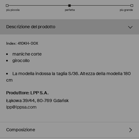
più piccola
perfetta
più grande
Descrizione del prodotto
Index:
410KH-00X
maniche corte
girocollo
La modella indossa la taglia S/36. Altezza della modella 180
cm
Produttore
:
LPP S.A.
Łąkowa 39/44, 80-769 Gdańsk
lpp@lppsa.com
Composizione