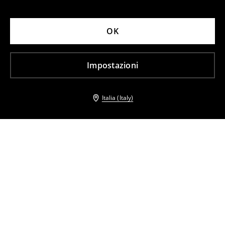
OK
Impostazioni
Italia (Italy)
Altri clienti hanno scelto anche