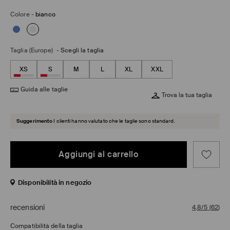
Colore
-
bianco
Taglia (Europe)
-
Scegli la taglia
XS
S
M
L
XL
XXL
Guida alle taglie
Trova la tua taglia
Suggerimento
I clienti hanno valutato che le taglie sono standard.
Aggiungi al carrello
Disponibilità in negozio
recensioni
4,8/5
(
62
)
Compatibilità della taglia