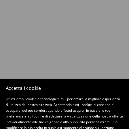
Accetta i cookie
Utilizziamo i cookie o tecnologie simili per offrirti la migliore esperienza
di utilizzo del nostro sito web. Accettando tutti i cookie, ci consenti di
occuparci del tuo comfort quando effettui acquisti in base alle tue
preferenze e abitudini e di adattare la visualizzazione della nostra offerta
individualmente alle tue esigenze o alla pubblicità personalizzata. Puoi
modificare la tua scelta in qualsiasi momento cliccando sull'opzione