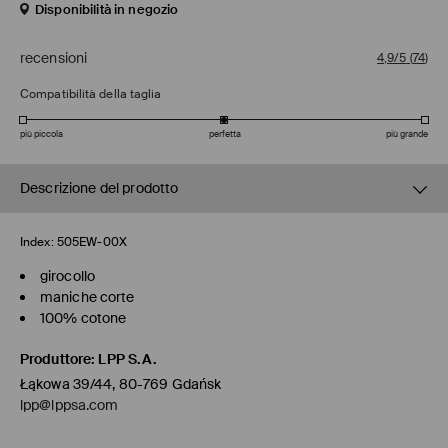
Disponibilità in negozio
recensioni
4,9/5
(
74
)
Compatibilità della taglia
più piccola
perfetta
più grande
Descrizione del prodotto
Index:
505EW-00X
girocollo
maniche corte
100% cotone
Produttore
:
LPP S.A.
Łąkowa 39/44, 80-769 Gdańsk
lpp@lppsa.com