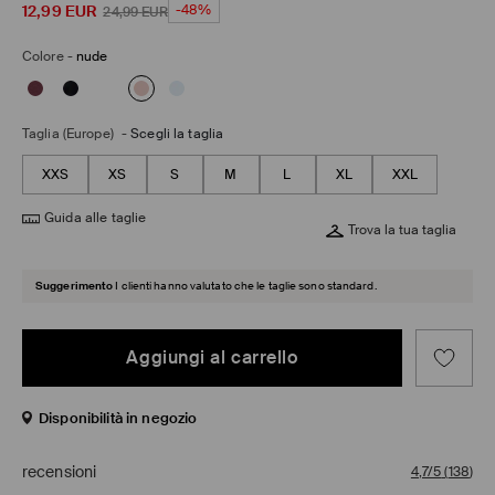
12,99
EUR
-48%
24,99
EUR
Colore
-
nude
Taglia (Europe)
-
Scegli la taglia
XXS
XS
S
M
L
XL
XXL
Guida alle taglie
Trova la tua taglia
Suggerimento
I clienti hanno valutato che le taglie sono standard.
Aggiungi al carrello
Disponibilità in negozio
recensioni
4,7/5
(
138
)