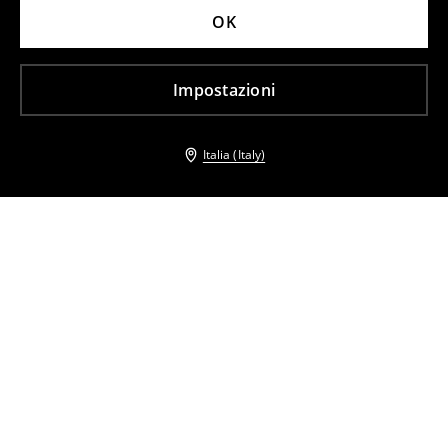
OK
Impostazioni
Italia (Italy)
Altri clienti hanno scelto anche
T-shirt oversize
T-shirt oversize