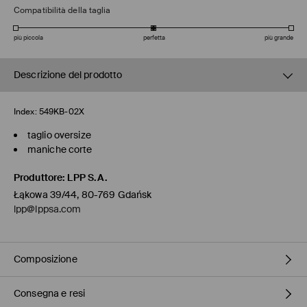
Compatibilità della taglia
più piccola
perfetta
più grande
Descrizione del prodotto
Index:
549KB-02X
taglio oversize
maniche corte
Produttore
:
LPP S.A.
Łąkowa 39/44, 80-769 Gdańsk
lpp@lppsa.com
Composizione
Consegna e resi
1° TESSUTO
:
48% VISCOSA, 47% POLIESTERE, 5% ELASTAN