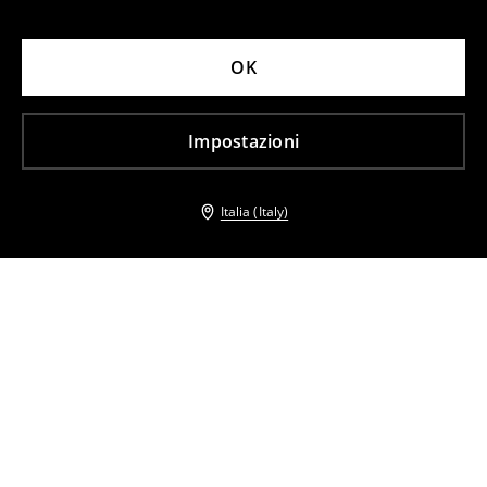
OK
Impostazioni
Italia (Italy)
Altri clienti hanno scelto anche