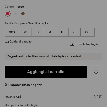
Colore
-
rosso
Taglia (Europe)
-
Scegli la taglia
XXS
XS
S
M
L
XL
XXL
Guida alle taglie
Trova la tua taglia
Suggerimento
I clienti hanno valutato che le taglie sono standard.
Aggiungi al carrello
Disponibilità in negozio
recensioni
5/5
(
3
)
Compatibilità della taglia