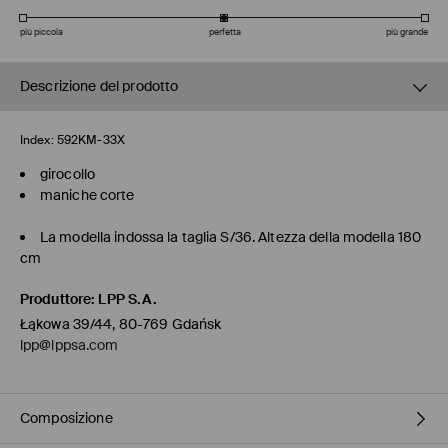
più piccola
perfetta
più grande
Descrizione del prodotto
Index:
592KM-33X
girocollo
maniche corte
La modella indossa la taglia S/36. Altezza della modella 180
cm
Produttore
:
LPP S.A.
Łąkowa 39/44, 80-769 Gdańsk
lpp@lppsa.com
Composizione