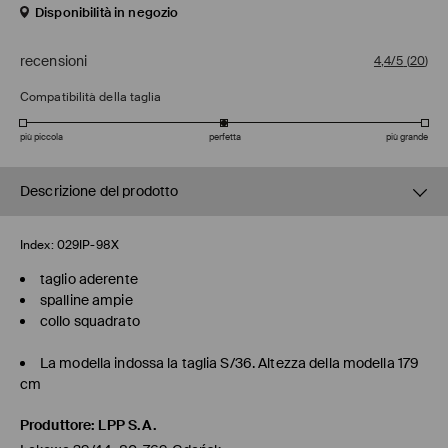
Disponibilità in negozio
recensioni
4,4/5
(
20
)
Compatibilità della taglia
più piccola
perfetta
più grande
Descrizione del prodotto
Index:
029IP-98X
taglio aderente
spalline ampie
collo squadrato
La modella indossa la taglia S/36. Altezza della modella 179
cm
Produttore
:
LPP S.A.