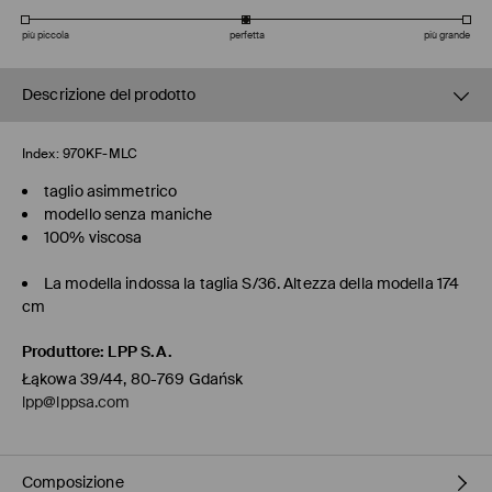
più piccola
perfetta
più grande
Descrizione del prodotto
Index:
970KF-MLC
taglio asimmetrico
modello senza maniche
100% viscosa
La modella indossa la taglia S/36. Altezza della modella 174
cm
Produttore
:
LPP S.A.
Łąkowa 39/44, 80-769 Gdańsk
lpp@lppsa.com
Composizione