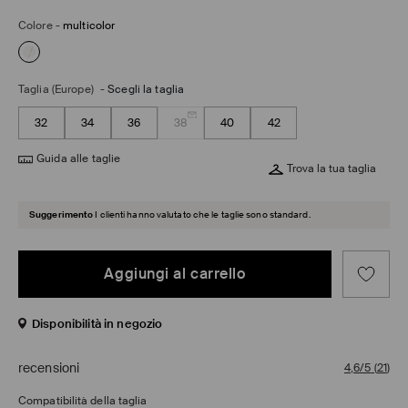
Colore
-
multicolor
Taglia (Europe)
-
Scegli la taglia
32
34
36
38
40
42
Guida alle taglie
Trova la tua taglia
Suggerimento
I clienti hanno valutato che le taglie sono standard.
Aggiungi al carrello
Disponibilità in negozio
recensioni
4,6/5
(
21
)
Compatibilità della taglia