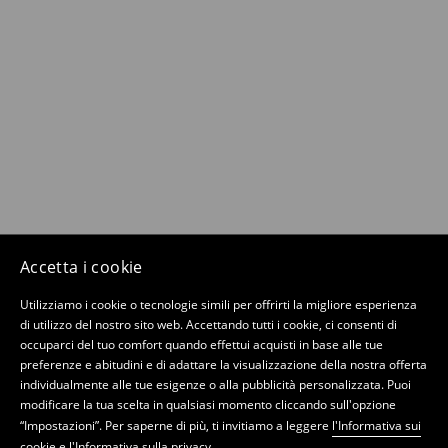
Accetta i cookie
Utilizziamo i cookie o tecnologie simili per offrirti la migliore esperienza
di utilizzo del nostro sito web. Accettando tutti i cookie, ci consenti di
occuparci del tuo comfort quando effettui acquisti in base alle tue
preferenze e abitudini e di adattare la visualizzazione della nostra offerta
individualmente alle tue esigenze o alla pubblicità personalizzata. Puoi
modificare la tua scelta in qualsiasi momento cliccando sull'opzione
“Impostazioni”. Per saperne di più, ti invitiamo a leggere
l'Informativa sui
cookie
e
l'Informativa sulla privacy
.