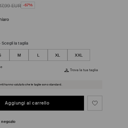
-67%
17,99
EUR
chiaro
-
Scegli la taglia
S
M
L
XL
XXL
ie
Trova la tua taglia
ienti hanno valutato che le taglie sono standard.
Aggiungi al carrello
in negozio