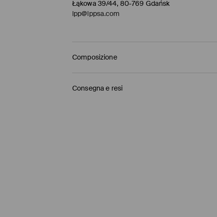
Łąkowa 39/44, 80-769 Gdańsk
lpp@lppsa.com
Composizione
1° TESSUTO
:
95% COTONE, 5% ELASTAN
Consegna e resi
NON STIRARE STAMPE E APPLIQUES
Politica di spedizione
NON CANDEGGIARE
La spedizione alle isole viene effettuata solo t
NON LAVARE A SECCO
Ritiro in negozio Mohito
(4-9 giorni lavorativi)
LAVAGGIO IN LAVATRICE A TEMPERATURA M
0,00 EUR / Pagamento online
NORMALE
NON UTILIZZARE ESSICCATOI
HR Parcel - Punto di ritiro
(4-9 giorni lavorativi
5,00 EUR / Pagamento online
FERRO AL MASSIMO. TEMP. DI 110 ° C.
InPost - Punto di ritiro
(4-9 giorni lavorativi)
5,00 EUR / Pagamento online