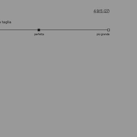
4,9/5
(
27
)
 taglia
perfetta
più grande