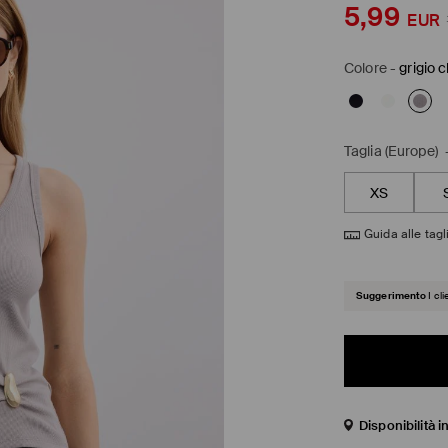
5,99
EUR
Colore
-
grigio 
Taglia (Europe)
XS
Guida alle tagl
Suggerimento
I cl
Disponibilità 