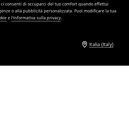
ie, ci consenti di occuparci del tuo comfort quando effettui
genze o alla pubblicità personalizzata. Puoi modificare la tua
okie
e
l'Informativa sulla privacy
.
Italia (Italy)