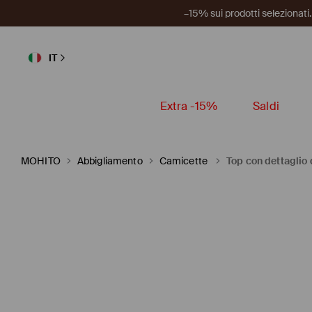
–15% sui prodotti selezionat
IT
Extra -15%
Saldi
MOHITO
Abbigliamento
Camicette
Top con dettaglio 