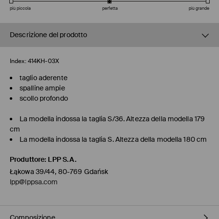
più piccola
perfetta
più grande
Descrizione del prodotto
Index:
414KH-03X
taglio aderente
spalline ampie
scollo profondo
La modella indossa la taglia S/36. Altezza della modella 179
cm
La modella indossa la taglia S. Altezza della modella 180 cm
Produttore
:
LPP S.A.
Łąkowa 39/44, 80-769 Gdańsk
lpp@lppsa.com
Composizione