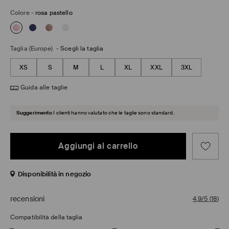
Colore
-
rosa pastello
Taglia (Europe)
-
Scegli la taglia
XS
S
M
L
XL
XXL
3XL
Guida alle taglie
Suggerimento
I clienti hanno valutato che le taglie sono standard.
Aggiungi al carrello
Disponibilità in negozio
recensioni
4,9/5
(
18
)
Compatibilità della taglia