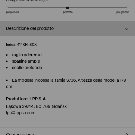
Compatibilità della taglia
più piccola
perfetta
più grande
Descrizione del prodotto
Index:
414KH-80X
taglio aderente
spalline ampie
scollo profondo
La modella indossa la taglia S/36. Altezza della modella 179
cm
Produttore
:
LPP S.A.
Łąkowa 39/44, 80-769 Gdańsk
lpp@lppsa.com
Composizione