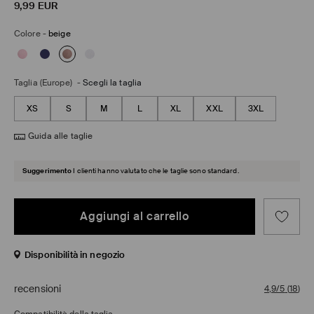
9,99
EUR
Colore
-
beige
Taglia (Europe)
-
Scegli la taglia
XS
S
M
L
XL
XXL
3XL
Guida alle taglie
Suggerimento
I clienti hanno valutato che le taglie sono standard.
Aggiungi al carrello
Disponibilità in negozio
recensioni
4,9/5
(
18
)