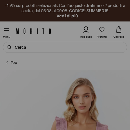
–15% sui prodotti selezionati. Con l’acquisto di almeno 2 prodotti a
scelta, dal 03.08 al 09.08. CODICE: SUMMER15
Vedi di più
Preferiti
Accesso
Carrello
Menu
Top