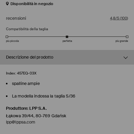
Disponibilità in negozio
recensioni
4,8/5
(
100
)
Compatibilità della taglia
più piccola
perfetta
più grande
Descrizione del prodotto
Index:
457EQ-03X
spalline ampie
La modella indossa la taglia S/36
Produttore
:
LPP S.A.
Łąkowa 39/44, 80-769 Gdańsk
lpp@lppsa.com