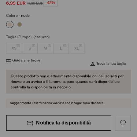
6,99
EUR
-42%
11,99
EUR
Colore
-
nude
Taglia (Europe)
(esaurito)
XS
S
M
L
XL
Guida alle taglie
Trova la tua taglia
Questo prodotto non è attualmente disponibile online. Iscriviti per
ricevere un avviso e ti faremo sapere quando sarà disponibile o
controlla la disponibilità in negozio.
Suggerimento
I clienti hanno valutato che le taglie sono standard.
Notifica la disponibilità