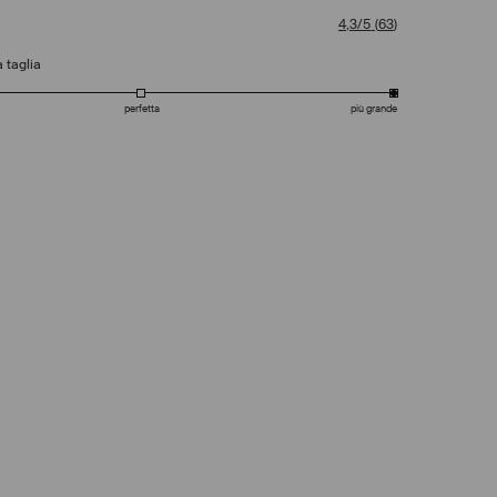
4,3/5
(
63
)
 taglia
perfetta
più grande