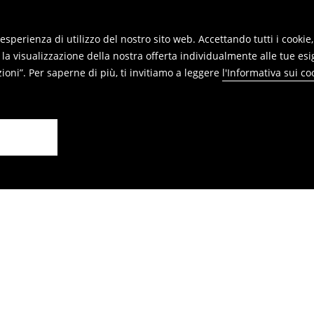
reso online e inviaci i prodotti.
re restituiti nei punti vendita. Si
re esperienza di utilizzo del nostro sito web. Accettando tutti i cook
 la visualizzazione della nostra offerta individualmente alle tue esi
oni”. Per saperne di più, ti invitiamo a leggere
l'Informativa sui co