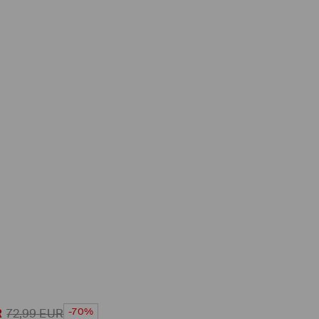
-70%
R
72,99
EUR