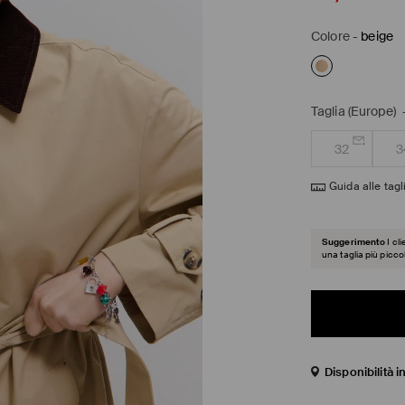
Colore
-
beige
Taglia (Europe)
32
3
Guida alle tagl
Suggerimento
I cl
una taglia più picco
Disponibilità 