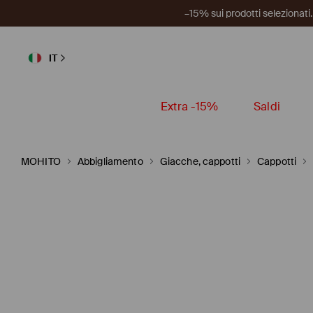
–15% sui prodotti selezionat
IT
Extra -15%
Saldi
MOHITO
Abbigliamento
Giacche, cappotti
Cappotti