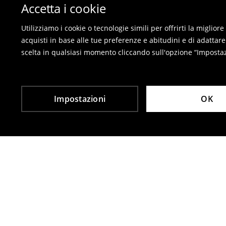
Sul nostro negozio online - compila il modulo di 
Accetta i cookie
I costumi da bagno e pigiami non possono esse
prega di utilizzare il modulo di reso online.
Utilizziamo i cookie o tecnologie simili per offrirti la miglio
Le restituzioni sono gratuite
acquisti in base alle tue preferenze e abitudini e di adattare
scelta in qualsiasi momento cliccando sull'opzione “Impostazi
⟶
Resi
Impostazioni
OK