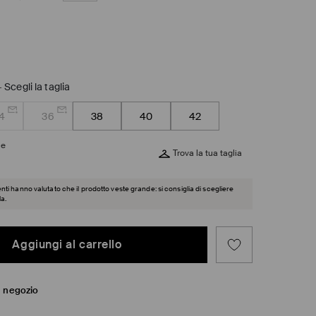
-
Scegli la taglia
4
36
38
40
42
ie
Trova la tua taglia
ienti hanno valutato che il prodotto veste grande: si consiglia di scegliere
la.
Aggiungi al carrello
in negozio