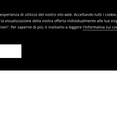
reso online e inviaci i prodotti.
re restituiti nei punti vendita. Si
re esperienza di utilizzo del nostro sito web. Accettando tutti i cook
 la visualizzazione della nostra offerta individualmente alle tue esi
oni”. Per saperne di più, ti invitiamo a leggere
l'Informativa sui co