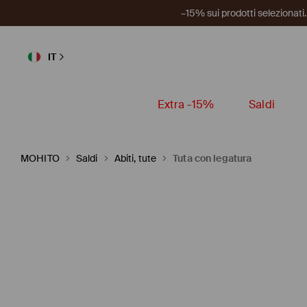
–15% sui prodotti selezionat
IT
Extra -15%
Saldi
MOHITO
Saldi
Abiti, tute
Tuta con legatura