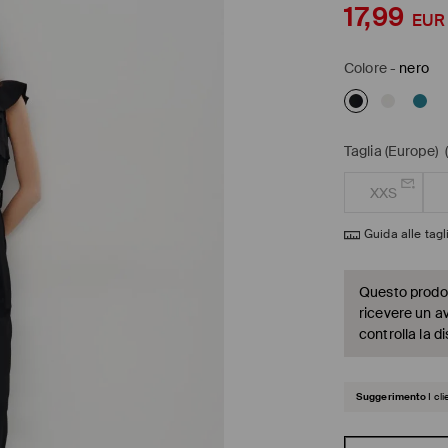
17,99
EUR
Colore
-
nero
Taglia (Europe)
XXS
Guida alle tagl
Questo prodott
ricevere un a
controlla la di
Suggerimento
I cl