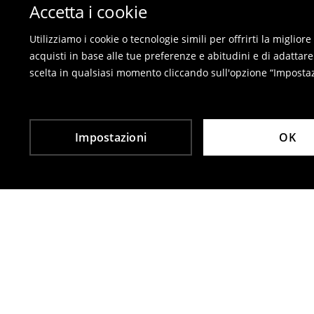
Sul nostro negozio online - compila il modulo di 
Accetta i cookie
I costumi da bagno e pigiami non possono esse
prega di utilizzare il modulo di reso online.
Utilizziamo i cookie o tecnologie simili per offrirti la miglio
Le restituzioni sono gratuite
acquisti in base alle tue preferenze e abitudini e di adattare
scelta in qualsiasi momento cliccando sull'opzione “Impostazi
⟶
Resi
Impostazioni
OK