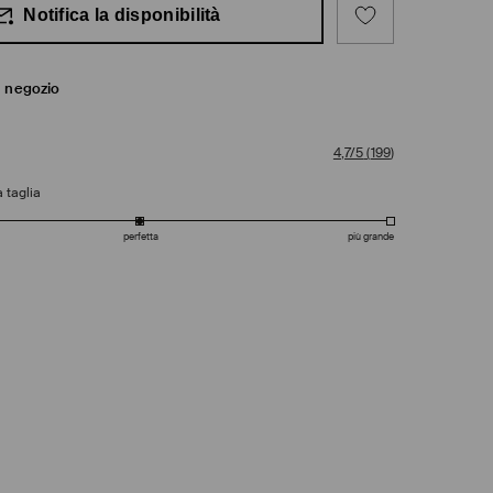
Notifica la disponibilità
in negozio
4,7/5
(
199
)
 taglia
perfetta
più grande