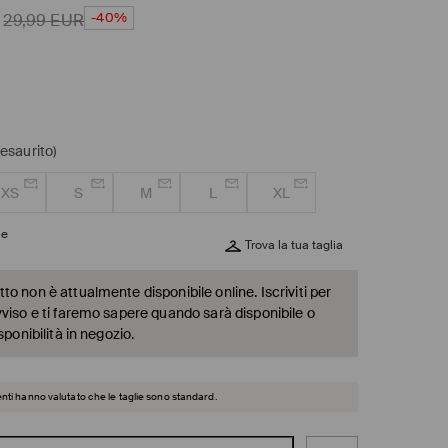
-40%
29,99
EUR
(esaurito)
XS
S
M
L
XL
ie
Trova la tua taglia
o non è attualmente disponibile online. Iscriviti per
vviso e ti faremo sapere quando sarà disponibile o
sponibilità in negozio.
ienti hanno valutato che le taglie sono standard.