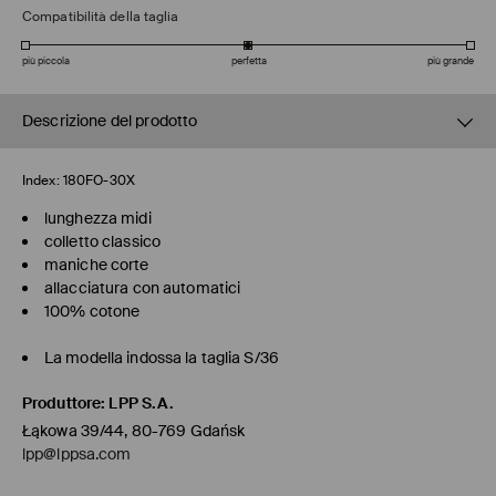
Compatibilità della taglia
più piccola
perfetta
più grande
Descrizione del prodotto
Index:
180FO-30X
lunghezza midi
colletto classico
maniche corte
allacciatura con automatici
100% cotone
La modella indossa la taglia S/36
Produttore
:
LPP S.A.
Łąkowa 39/44, 80-769 Gdańsk
lpp@lppsa.com