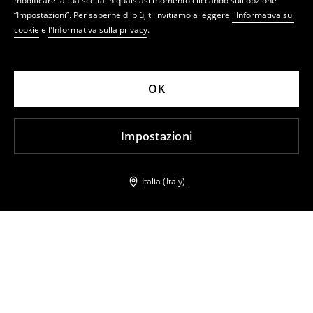
modificare la tua scelta in qualsiasi momento cliccando sull'opzione
“Impostazioni”. Per saperne di più, ti invitiamo a leggere
l'Informativa sui
cookie
e
l'Informativa sulla privacy
.
OK
Impostazioni
Italia (Italy)