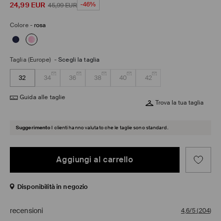
24,99
EUR
-46%
45,99
EUR
Colore
-
rosa
Taglia (Europe)
-
Scegli la taglia
32
34
36
38
40
42
Guida alle taglie
Trova la tua taglia
Suggerimento
I clienti hanno valutato che le taglie sono standard.
Aggiungi al carrello
Disponibilità in negozio
recensioni
4,6/5
(
204
)