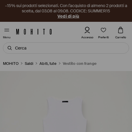
–15% sui prodotti selezionati. Con l’acquisto di almeno 2 prodotti a
scelta, dal 03.08 al 09.08. CODICE: SUMMER15
Vedi di più
Preferiti
Accesso
Carrello
Menu
MOHITO
Saldi
Abiti, tute
Vestito con frange