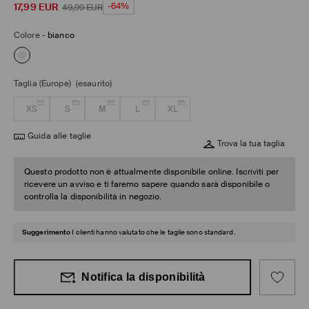
17,99
EUR
-64%
49,99
EUR
Colore
-
bianco
Taglia (Europe)
(esaurito)
XS
S
M
L
XL
Guida alle taglie
Trova la tua taglia
Questo prodotto non è attualmente disponibile online. Iscriviti per
ricevere un avviso e ti faremo sapere quando sarà disponibile o
controlla la disponibilità in negozio.
Suggerimento
I clienti hanno valutato che le taglie sono standard.
Notifica la disponibilità