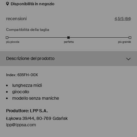
Disponibilità in negozio
recensioni
4,5/5
(
64
)
Compatibilità della taglia
più piccola
perfetta
più grande
Descrizione del prodotto
Index:
635FH-00X
lunghezza midi
girocollo
modello senza maniche
Produttore
:
LPP S.A.
Łąkowa 39/44, 80-769 Gdańsk
lpp@lppsa.com