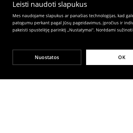
⟶
Prekių grąžinimas
Leisti naudoti slapukus
Mes naudojame slapukus ar panašias technologijas, kad galėt
patogumu perkant pagal Jūsų pageidavimus, įpročius ir indiv
pakeisti spustelėję parinktį „Nustatymai“. Norėdami sužinot
Nuostatos
OK