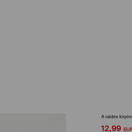
A raidės kirpi
12,99
EU