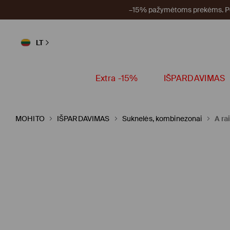
–15% pažymėtoms prekėms. Per
LT
Extra -15%
IŠPARDAVIMAS
MOHITO
IŠPARDAVIMAS
Suknelės, kombinezonai
A ra