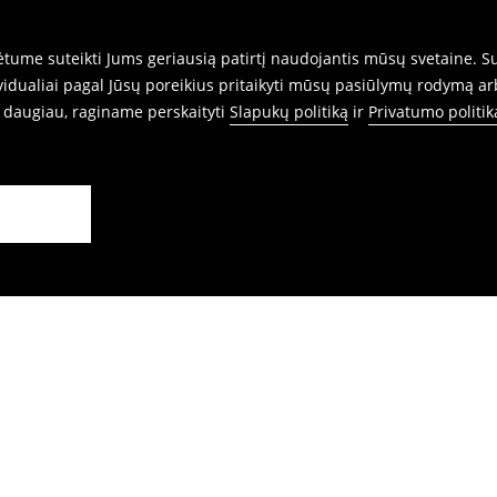
ume suteikti Jums geriausią patirtį naudojantis mūsų svetaine. Sut
idualiai pagal Jūsų poreikius pritaikyti mūsų pasiūlymų rodymą ar
i daugiau, raginame perskaityti
Slapukų politiką
ir
Privatumo politik