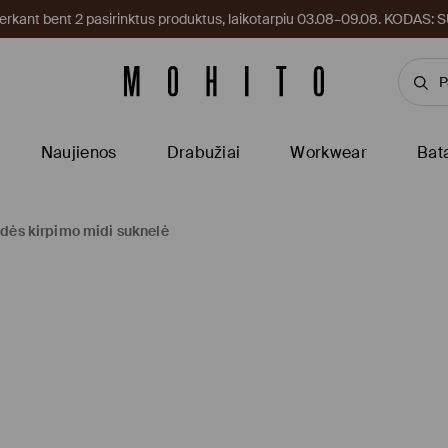
kant bent 2 pasirinktus produktus, laikotarpiu 03.08–09.08. KODAS
Naujienos
Drabužiai
Workwear
Bat
idės kirpimo midi suknelė