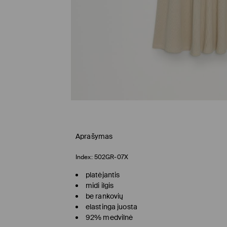
Aprašymas
Index:
502GR-07X
platėjantis
midi ilgis
be rankovių
elastinga juosta
92% medvilnė