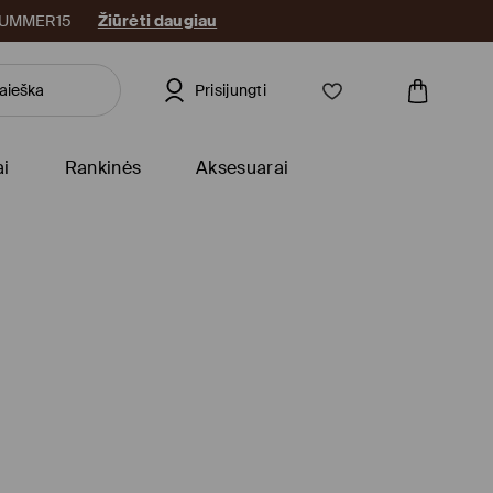
: SUMMER15
Žiūrėti daugiau
Prisijungti
ai
Rankinės
Aksesuarai