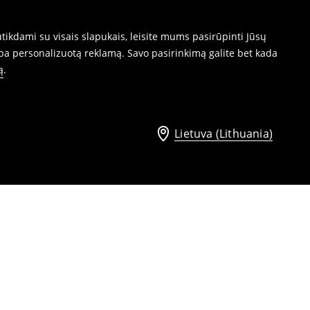
ikdami su visais slapukais, leisite mums pasirūpinti Jūsų
ba personalizuotą reklamą. Savo pasirinkimą galite bet kada
ą
.
Lietuva (Lithuania)