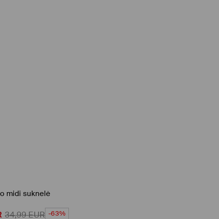
mo midi suknelė
-63%
R
34,99
EUR