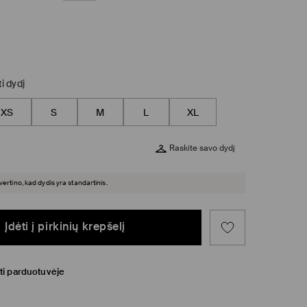
ti dydį
XS
S
M
L
XL
Raskite savo dydį
įvertino, kad dydis yra standartinis.
Įdėti į pirkinių krepšelį
ti parduotuvėje