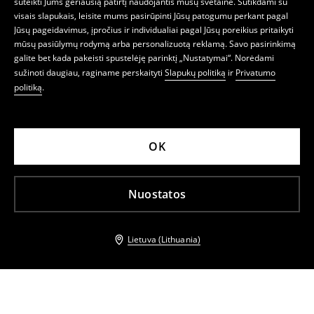
suteikti Jums geriausią patirtį naudojantis mūsų svetaine. Sutikdami su
visais slapukais, leisite mums pasirūpinti Jūsų patogumu perkant pagal
Jūsų pageidavimus, įpročius ir individualiai pagal Jūsų poreikius pritaikyti
mūsų pasiūlymų rodymą arba personalizuotą reklamą. Savo pasirinkimą
galite bet kada pakeisti spustelėję parinktį „Nustatymai“. Norėdami
sužinoti daugiau, raginame perskaityti
Slapukų politiką
ir
Privatumo
politiką
.
OK
Nuostatos
Lietuva (Lithuania)