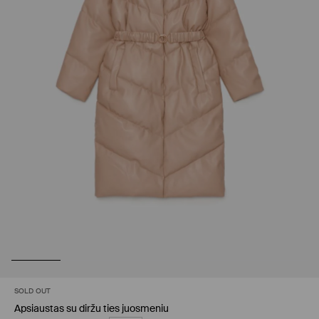
SOLD OUT
Apsiaustas su diržu ties juosmeniu