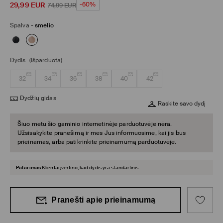
29,99
EUR
-60%
74,99
EUR
Spalva
-
smėlio
Dydis
(Išparduota)
32
34
36
38
40
42
Dydžių gidas
Raskite savo dydį
Šiuo metu šio gaminio internetinėje parduotuvėje nėra.
Užsisakykite pranešimą ir mes Jus informuosime, kai jis bus
prieinamas, arba patikrinkite prieinamumą parduotuvėje.
Patarimas
Klientai įvertino, kad dydis yra standartinis.
Pranešti apie prieinamumą