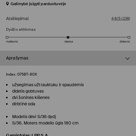
Galimybė įsigyti parduotuvėje
Atsiliepimai
4,8/5
(
236
)
Dydžio atitikimas
mažesnis
idealus
didesnis
Aprašymas
Index:
075BT-80X
užsegimas užtrauktuku ir spaudėmis
didelis gobtuvas
dvi šoninės kišenės
dirbtinė oda
Modelis dėvi S/36 dydį
S/36. Moters modelio ūgis 180 cm
Gamintojas
:
LPP S.A.