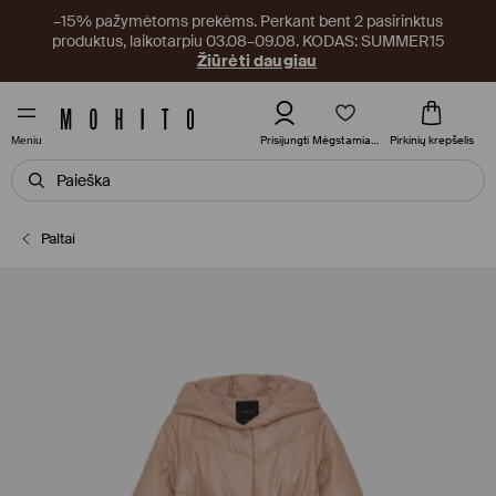
–15% pažymėtoms prekėms. Perkant bent 2 pasirinktus
produktus, laikotarpiu 03.08–09.08. KODAS: SUMMER15
Žiūrėti daugiau
Mėgstamiausi
Prisijungti
Pirkinių krepšelis
Meniu
Paltai