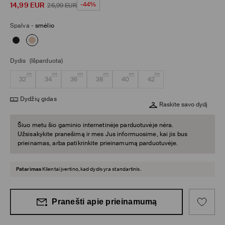
14,99
EUR
-44%
26,99
EUR
Spalva
-
smėlio
Dydis
(Išparduota)
32
34
36
38
40
42
Dydžių gidas
Raskite savo dydį
Šiuo metu šio gaminio internetinėje parduotuvėje nėra.
Užsisakykite pranešimą ir mes Jus informuosime, kai jis bus
prieinamas, arba patikrinkite prieinamumą parduotuvėje.
Patarimas
Klientai įvertino, kad dydis yra standartinis.
Pranešti apie prieinamumą