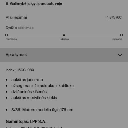
Galimybė įsigyti parduotuvėje
Atsiliepimai
4,8/5
(
60
)
Dydžio atitikimas
mažesnis
idealus
didesnis
Aprašymas
Index:
115GC-08X
aukštas juosmuo
užsegimas užtrauktuku ir kabliuku
dvi šoninės kišenės
aukštas medvilnės kiekis
S/36. Moters modelio ūgis 176 cm
Gamintojas
:
LPP S.A.