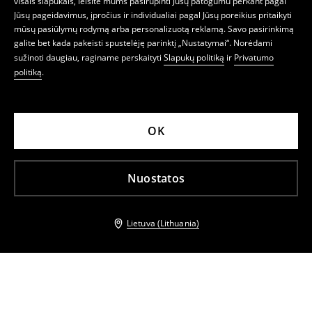
visais slapukais, leisite mums pasirūpinti Jūsų patogumu perkant pagal
Jūsų pageidavimus, įpročius ir individualiai pagal Jūsų poreikius pritaikyti
mūsų pasiūlymų rodymą arba personalizuotą reklamą. Savo pasirinkimą
galite bet kada pakeisti spustelėję parinktį „Nustatymai“. Norėdami
sužinoti daugiau, raginame perskaityti
Slapukų politiką
ir
Privatumo
politiką
.
OK
Nuostatos
Lietuva (Lithuania)