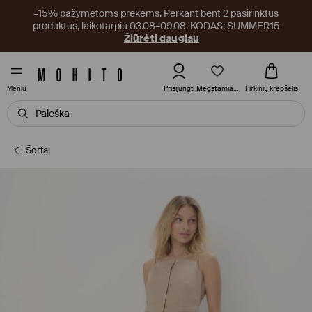
–15% pažymėtoms prekėms. Perkant bent 2 pasirinktus
produktus, laikotarpiu 03.08–09.08. KODAS: SUMMER15
Žiūrėti daugiau
Mėgstamiausi
Prisijungti
Pirkinių krepšelis
Meniu
Šortai