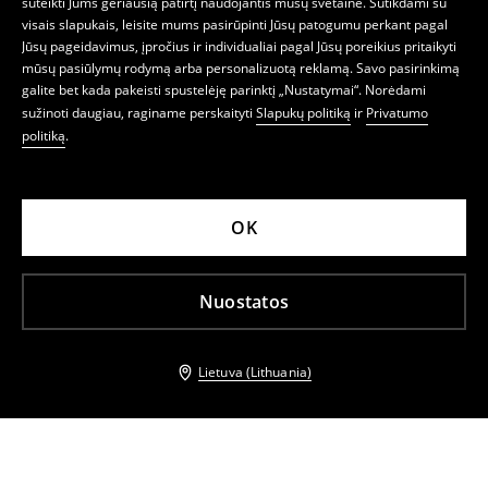
suteikti Jums geriausią patirtį naudojantis mūsų svetaine. Sutikdami su
visais slapukais, leisite mums pasirūpinti Jūsų patogumu perkant pagal
Jūsų pageidavimus, įpročius ir individualiai pagal Jūsų poreikius pritaikyti
mūsų pasiūlymų rodymą arba personalizuotą reklamą. Savo pasirinkimą
galite bet kada pakeisti spustelėję parinktį „Nustatymai“. Norėdami
sužinoti daugiau, raginame perskaityti
Slapukų politiką
ir
Privatumo
politiką
.
OK
Nuostatos
Lietuva (Lithuania)