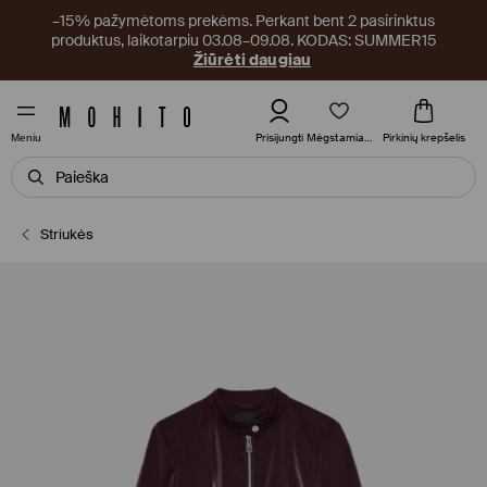
–15% pažymėtoms prekėms. Perkant bent 2 pasirinktus
produktus, laikotarpiu 03.08–09.08. KODAS: SUMMER15
Žiūrėti daugiau
Mėgstamiausi
Prisijungti
Pirkinių krepšelis
Meniu
Striukės