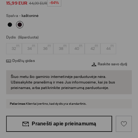
15,99
EUR
-64%
44,99
EUR
Spalva
-
kaštoninė
Dydis
(Išparduota)
32
34
36
38
40
42
44
Dydžių gidas
Raskite savo dydį
Šiuo metu šio gaminio internetinėje parduotuvėje nėra.
Užsisakykite pranešimą ir mes Jus informuosime, kai jis bus
prieinamas, arba patikrinkite prieinamumą parduotuvėje.
Patarimas
Klientai įvertino, kad dydis yra standartinis.
Pranešti apie prieinamumą