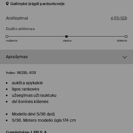
Galimybė įsigyti parduotuvėje
Atsiliepimai
4,7/5
(
123
)
Dydžio atitikimas
mažesnis
idealus
didesnis
Aprašymas
Index:
982BL-83X
aukšta apykaklė
ilgos rankovės
užsegimas užtrauktuku
dvi šoninės kišenės
Modelis dėvi S/36 dydį
S/36. Moters modelio ūgis 174 cm
Gamintojas
:
LPP S.A.