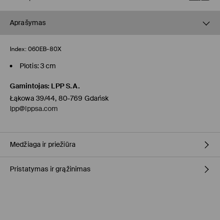
Aprašymas
Index:
060EB-80X
Plotis: 3 cm
Gamintojas
:
LPP S.A.
Łąkowa 39/44, 80-769 Gdańsk
lpp@lppsa.com
Medžiaga ir priežiūra
Pristatymas ir grąžinimas
Pagrindinė medžiaga
:
100% POLIURETANINIS PLUOŠTAS
SKALBTI NEGALIMA
Prekių pristatymo politika
BALINTI NEGALIMA
Atsiėmimas parduotuvėje MOHITO
(4-8 darbo dienos)