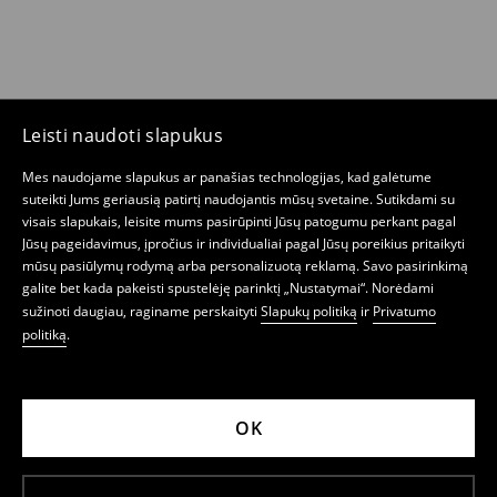
Leisti naudoti slapukus
Mes naudojame slapukus ar panašias technologijas, kad galėtume
suteikti Jums geriausią patirtį naudojantis mūsų svetaine. Sutikdami su
visais slapukais, leisite mums pasirūpinti Jūsų patogumu perkant pagal
Jūsų pageidavimus, įpročius ir individualiai pagal Jūsų poreikius pritaikyti
mūsų pasiūlymų rodymą arba personalizuotą reklamą. Savo pasirinkimą
galite bet kada pakeisti spustelėję parinktį „Nustatymai“. Norėdami
sužinoti daugiau, raginame perskaityti
Slapukų politiką
ir
Privatumo
politiką
.
OK