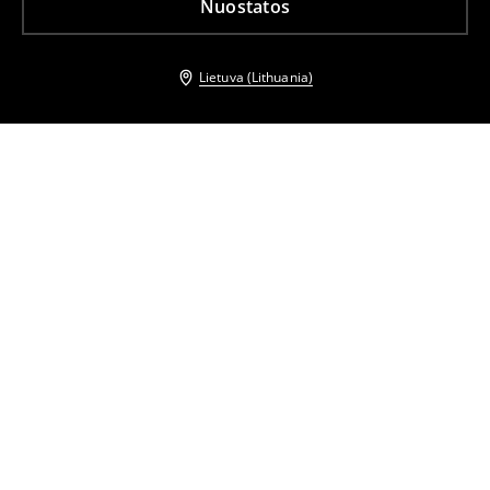
Nuostatos
Lietuva (Lithuania)
Kiti klientai taip pat pasirinko
Diržas su sagtimi
Odinis diržas
8
,
99
EUR
23
,
99
EUR
Diržas su sagtimi
Skinny džinsai
8
,
99
EUR
20
,
99
EUR
28,99
EUR