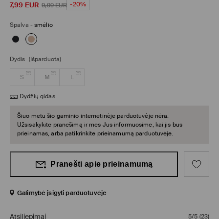
7,99
EUR
-20%
9,99
EUR
Spalva
-
smėlio
Dydis
(Išparduota)
S
M
L
Dydžių gidas
Šiuo metu šio gaminio internetinėje parduotuvėje nėra.
Užsisakykite pranešimą ir mes Jus informuosime, kai jis bus
prieinamas, arba patikrinkite prieinamumą parduotuvėje.
Pranešti apie prieinamumą
Galimybė įsigyti parduotuvėje
Atsiliepimai
5/5
(
23
)