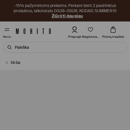
–15% pažymėtoms prekėms. Perkant bent 2 pasirinktus
produktus, laikotarpiu 03.08–09.08. KODAS: SUMMER15
Žiūrėti daugiau
Mėgstamiausi
Prisijungti
Pirkinių krepšelis
Meniu
Diržai