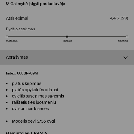
Galimybė įsigyti parduotuvėje
Atsiliepimai
4,4/5
(
278
)
Dydžio atitikimas
mažesnis
idealus
didesnis
Aprašymas
Index:
668BP-09M
platus kirpimas
platūs apykaklės atlapai
dvieilis susegimas sagomis
raištelis ties juosmeniu
dvi šoninės kišenės
Modelis dėvi S/36 dydį
Gamintojas
:
LPP S.A.