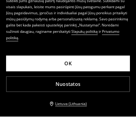
suteikti Jums geriausią patirtį naudojantis mūsų svetaine. Sutikdami su
visais slapukais, leisite mums pasirūpinti Jūsų patogumu perkant pagal
Jūsų pageidavimus, įpročius ir individualiai pagal Jūsų poreikius pritaikyti
mūsų pasiūlymų rodymą arba personalizuotą reklamą. Savo pasirinkimą
galite bet kada pakeisti spustelėję parinktį „Nustatymai“. Norėdami
sužinoti daugiau, raginame perskaityti
Slapukų politiką
ir
Privatumo
politiką
.
OK
Nuostatos
Lietuva (Lithuania)