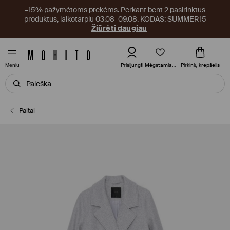
–15% pažymėtoms prekėms. Perkant bent 2 pasirinktus
produktus, laikotarpiu 03.08–09.08. KODAS: SUMMER15
Žiūrėti daugiau
Mėgstamiausi
Prisijungti
Pirkinių krepšelis
Meniu
Paltai