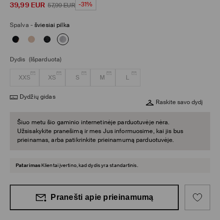
39,99
EUR
-31%
57,99
EUR
Spalva
-
šviesiai pilka
Dydis
(Išparduota)
XXS
XS
S
M
L
Dydžių gidas
Raskite savo dydį
Šiuo metu šio gaminio internetinėje parduotuvėje nėra.
Užsisakykite pranešimą ir mes Jus informuosime, kai jis bus
prieinamas, arba patikrinkite prieinamumą parduotuvėje.
Patarimas
Klientai įvertino, kad dydis yra standartinis.
Pranešti apie prieinamumą