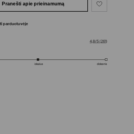
Pranešti apie prieinamumą
ti parduotuvėje
4,8/5
(
261
)
idealus
didesnis