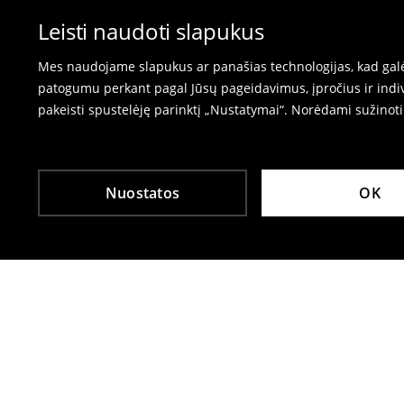
Prašome naudoti prekių grąžinimo formą inte
⟶
Prekių grąžinimas
Leisti naudoti slapukus
Mes naudojame slapukus ar panašias technologijas, kad galėt
patogumu perkant pagal Jūsų pageidavimus, įpročius ir indiv
pakeisti spustelėję parinktį „Nustatymai“. Norėdami sužinot
Nuostatos
OK