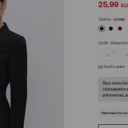
25,99
EU
Spalva
-
juoda
Dydis
(Išparduo
32
3
Dydžių gidas
Šiuo metu šio
Užsisakykite 
prieinamas, a
Patarimas
Klientai 