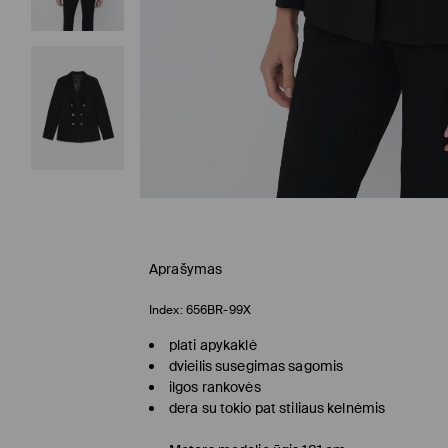
Aprašymas
Index:
656BR-99X
plati apykaklė
dvieilis susegimas sagomis
ilgos rankovės
dera su tokio pat stiliaus kelnėmis