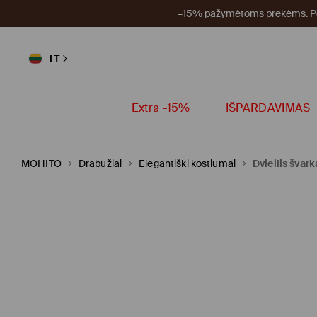
–15% pažymėtoms prekėms. Per
LT
Extra -15%
IŠPARDAVIMAS
MOHITO
Drabužiai
Elegantiški kostiumai
Dvieilis švark