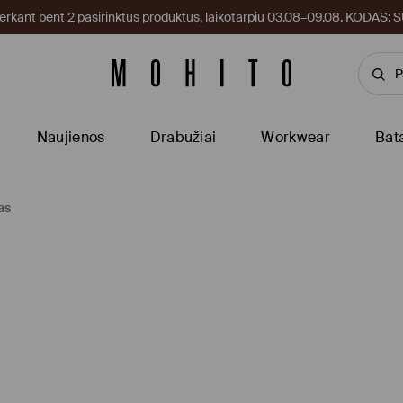
kant bent 2 pasirinktus produktus, laikotarpiu 03.08–09.08. KODAS
Naujienos
Drabužiai
Workwear
Bat
as