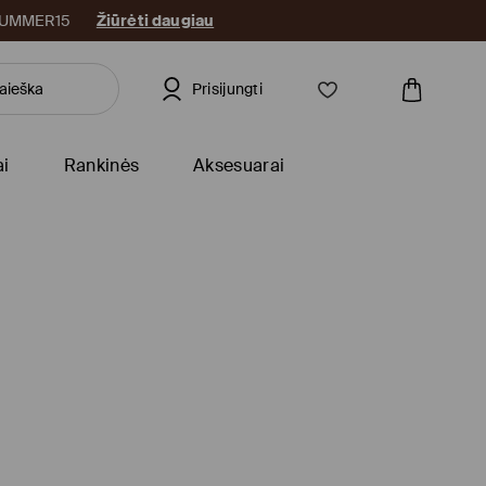
: SUMMER15
Žiūrėti daugiau
Prisijungti
ai
Rankinės
Aksesuarai