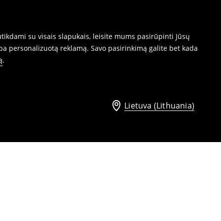
ikdami su visais slapukais, leisite mums pasirūpinti Jūsų
ba personalizuotą reklamą. Savo pasirinkimą galite bet kada
ą
.
Lietuva (Lithuania)