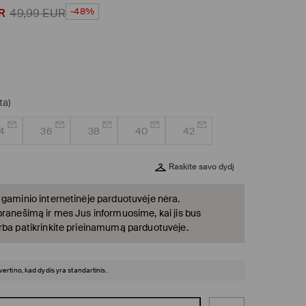
-48%
R
49,99
EUR
ta)
4
36
38
40
42
Raskite savo dydį
 gaminio internetinėje parduotuvėje nėra.
pranešimą ir mes Jus informuosime, kai jis bus
rba patikrinkite prieinamumą parduotuvėje.
įvertino, kad dydis yra standartinis.