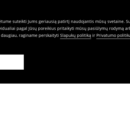
rnetu.
ume suteikti Jums geriausią patirtį naudojantis mūsų svetaine. Sut
idualiai pagal Jūsų poreikius pritaikyti mūsų pasiūlymų rodymą ar
i daugiau, raginame perskaityti
Slapukų politiką
ir
Privatumo politik