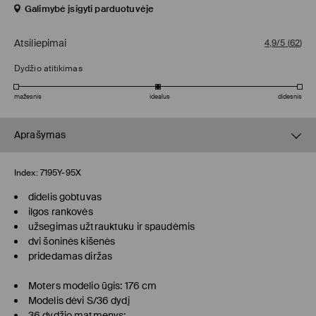
Galimybė įsigyti parduotuvėje
Atsiliepimai
4,9/5
(
62
)
Dydžio atitikimas
mažesnis
idealus
didesnis
Aprašymas
Index:
7195Y-95X
didelis gobtuvas
ilgos rankovės
užsegimas užtrauktuku ir spaudėmis
dvi šoninės kišenės
pridedamas diržas
Moters modelio ūgis: 176 cm
Modelis dėvi S/36 dydį
36 dydžio matmenys: