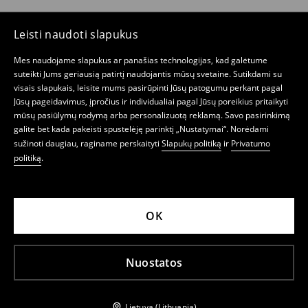
Leisti naudoti slapukus
Mes naudojame slapukus ar panašias technologijas, kad galėtume
suteikti Jums geriausią patirtį naudojantis mūsų svetaine. Sutikdami su
visais slapukais, leisite mums pasirūpinti Jūsų patogumu perkant pagal
Jūsų pageidavimus, įpročius ir individualiai pagal Jūsų poreikius pritaikyti
mūsų pasiūlymų rodymą arba personalizuotą reklamą. Savo pasirinkimą
galite bet kada pakeisti spustelėję parinktį „Nustatymai“. Norėdami
sužinoti daugiau, raginame perskaityti
Slapukų politiką
ir
Privatumo
politiką
.
OK
Nuostatos
Lietuva (Lithuania)