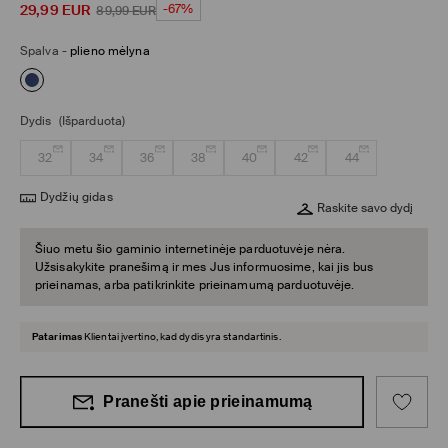
29,99
EUR
-67%
89,99
EUR
Spalva
-
plieno mėlyna
Dydis
(Išparduota)
32
34
36
38
40
42
44
Dydžių gidas
Raskite savo dydį
Šiuo metu šio gaminio internetinėje parduotuvėje nėra.
Užsisakykite pranešimą ir mes Jus informuosime, kai jis bus
prieinamas, arba patikrinkite prieinamumą parduotuvėje.
Patarimas
Klientai įvertino, kad dydis yra standartinis.
Pranešti apie prieinamumą