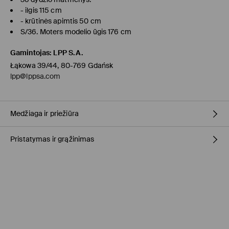
- ilgis 115 cm
- krūtinės apimtis 50 cm
S/36. Moters modelio ūgis 176 cm
Gamintojas
:
LPP S.A.
Łąkowa 39/44, 80-769 Gdańsk
lpp@lppsa.com
Medžiaga ir priežiūra
Pristatymas ir grąžinimas
Pagrindinė medžiaga
:
100% POLIAMIDINIS PLUOŠTAS
Pamušalas
:
100% POLIESTERIS
Užpildas
:
100% POLIESTERIS
Prekių pristatymo politika
Medžiaga IV
:
100% POLIESTERIS
SKALBTI SKALBYKLĖJE NE AUKŠTESNĖJE KAIP 30° C - TEMP..
Atsiėmimas parduotuvėje MOHITO
(4-8 darbo dienos)
LABAI ŠVELNUS SKALBIMAS.
0,00 EUR / Online (PayU, PayPal, Google Pay, Trustly)
BALINTI NEGALIMA
DPD paštomatas
(4-7 darbo dienos)