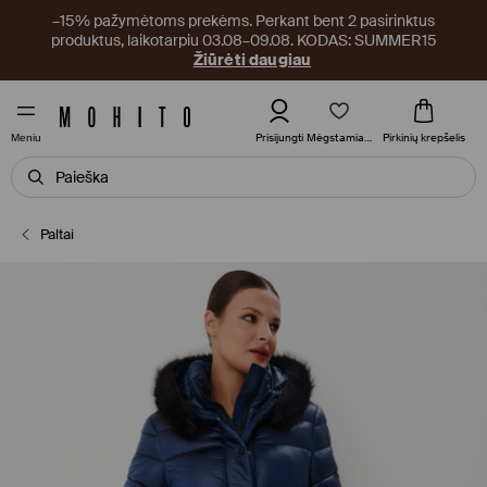
–15% pažymėtoms prekėms. Perkant bent 2 pasirinktus
produktus, laikotarpiu 03.08–09.08. KODAS: SUMMER15
Žiūrėti daugiau
Mėgstamiausi
Prisijungti
Pirkinių krepšelis
Meniu
Paltai