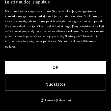
Leisti naudoti slapukus
Mes naudojame slapukus ar panašias technologijas, kad galėtume
suteikti Jums geriausią patirtį naudojantis mūsų svetaine. Sutikdami su
visais slapukais, leisite mums pasirūpinti Jūsų patogumu perkant pagal
Jūsų pageidavimus, įpročius ir individualiai pagal Jūsų poreikius pritaikyti
mūsų pasiūlymų rodymą arba personalizuotą reklamą. Savo pasirinkimą
galite bet kada pakeisti spustelėję parinktį „Nustatymai“. Norėdami
sužinoti daugiau, raginame perskaityti
Slapukų politiką
ir
Privatumo
politiką
.
OK
Nuostatos
Lietuva (Lithuania)