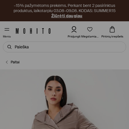
–15% pažymėtoms prekėms. Perkant bent 2 pasirinktus
produktus, laikotarpiu 03.08–09.08. KODAS: SUMMER15
Žiūrėti daugiau
Mėgstamiausi
Prisijungti
Pirkinių krepšelis
Meniu
Paltai