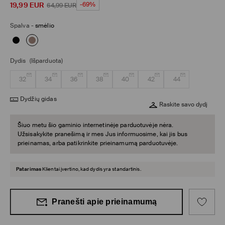
19,99
EUR
-69%
64,99
EUR
Spalva
-
smėlio
Dydis
(Išparduota)
32
34
36
38
40
42
44
Dydžių gidas
Raskite savo dydį
Šiuo metu šio gaminio internetinėje parduotuvėje nėra.
Užsisakykite pranešimą ir mes Jus informuosime, kai jis bus
prieinamas, arba patikrinkite prieinamumą parduotuvėje.
Patarimas
Klientai įvertino, kad dydis yra standartinis.
Pranešti apie prieinamumą