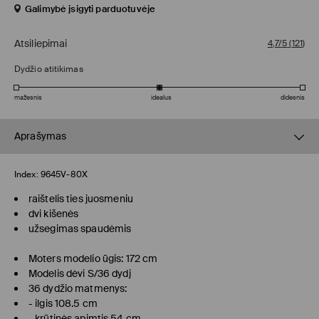
Galimybė įsigyti parduotuvėje
Atsiliepimai
4,7/5
(
121
)
Dydžio atitikimas
mažesnis
idealus
didesnis
Aprašymas
Index:
9645V-80X
raištelis ties juosmeniu
dvi kišenės
užsegimas spaudėmis
Moters modelio ūgis: 172 cm
Modelis dėvi S/36 dydį
36 dydžio matmenys:
- ilgis 108.5 cm
- krūtinės apimtis 54 cm