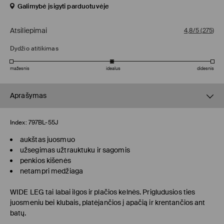
Galimybė įsigyti parduotuvėje
Atsiliepimai
4,8/5
(
275
)
Dydžio atitikimas
mažesnis
idealus
didesnis
Aprašymas
Index:
797BL-55J
aukštas juosmuo
užsegimas užtrauktuku ir sagomis
penkios kišenės
netampri medžiaga
WIDE LEG
tai labai ilgos ir plačios kelnės. Prigludusios ties
juosmeniu bei klubais, platėjančios į apačią ir krentančios ant
batų.