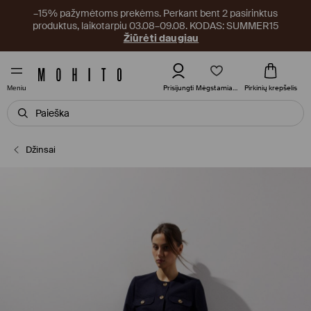
–15% pažymėtoms prekėms. Perkant bent 2 pasirinktus
produktus, laikotarpiu 03.08–09.08. KODAS: SUMMER15
Žiūrėti daugiau
Mėgstamiausi
Prisijungti
Pirkinių krepšelis
Meniu
Džinsai