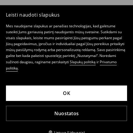
Leisti naudoti slapukus
Mes naudojame slapukus ar panašias technologijas, kad galėtume
suteikti Jums geriausią patirtį naudojantis mūsų svetaine. Sutikdami su
visais slapukais, leisite mums pasirūpinti Jūsų patogumu perkant pagal
Jūsų pageidavimus, įpročius ir individualiai pagal Jūsų poreikius pritaikyti
mūsų pasiūlymų rodymą arba personalizuotą reklamą. Savo pasirinkimą
galite bet kada pakeisti spustelėję parinktį „Nustatymai“. Norėdami
sužinoti daugiau, raginame perskaityti
Slapukų politiką
ir
Privatumo
politiką
.
OK
Nuostatos
Lietuva (Lithuania)