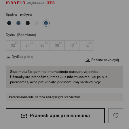
19,99
EUR
-33%
29,99
EUR
Spalva
-
mėlyna
Dydis
(Išparduota)
32
34
36
38
40
42
Dydžių gidas
Raskite savo dydį
Šiuo metu šio gaminio internetinėje parduotuvėje nėra.
Užsisakykite pranešimą ir mes Jus informuosime, kai jis bus
prieinamas, arba patikrinkite prieinamumą parduotuvėje.
Patarimas
Klientai įvertino, kad dydis yra standartinis.
Pranešti apie prieinamumą