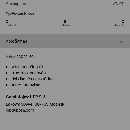
Atsiliepimai
5/5
(
14
)
Dydžio atitikimas
mažesnis
idealus
didesnis
Aprašymas
Index:
380FS-50J
V formos iškirptė
trumpos rankovės
dvi kišenės ties krūtine
100% medvilnė
Gamintojas
:
LPP S.A.
Łąkowa 39/44, 80-769 Gdańsk
lpp@lppsa.com