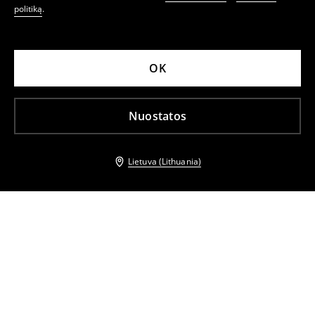
politiką
.
OK
Nuostatos
Lietuva (Lithuania)