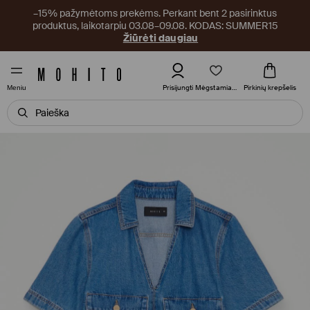
–15% pažymėtoms prekėms. Perkant bent 2 pasirinktus
produktus, laikotarpiu 03.08–09.08. KODAS: SUMMER15
Žiūrėti daugiau
Mėgstamiausi
Prisijungti
Pirkinių krepšelis
Meniu