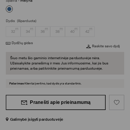
Spalva
-
mėlyna
Dydis
(Išparduota)
32
34
36
38
40
42
Dydžių gidas
Raskite savo dydį
Šiuo metu šio gaminio internetinėje parduotuvėje nėra.
Užsisakykite pranešimą ir mes Jus informuosime, kai jis bus
prieinamas, arba patikrinkite prieinamumą parduotuvėje.
Patarimas
Klientai įvertino, kad dydis yra standartinis.
Pranešti apie prieinamumą
Galimybė įsigyti parduotuvėje