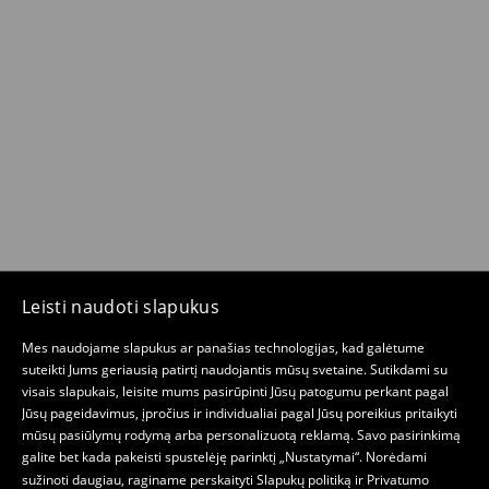
Leisti naudoti slapukus
Mes naudojame slapukus ar panašias technologijas, kad galėtume
suteikti Jums geriausią patirtį naudojantis mūsų svetaine. Sutikdami su
visais slapukais, leisite mums pasirūpinti Jūsų patogumu perkant pagal
Jūsų pageidavimus, įpročius ir individualiai pagal Jūsų poreikius pritaikyti
mūsų pasiūlymų rodymą arba personalizuotą reklamą. Savo pasirinkimą
galite bet kada pakeisti spustelėję parinktį „Nustatymai“. Norėdami
sužinoti daugiau, raginame perskaityti
Slapukų politiką
ir
Privatumo