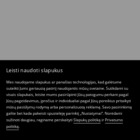
Leisti naudoti slapukus
Mes naudojame slapukus ar panašias technologijas, kad galėtume
suteikti Jums geriausią patirtį naudojantis mūsų svetaine. Sutikdami su
visais slapukais, leisite mums pasirūpinti Jūsų patogumu perkant pagal
Jūsų pageidavimus, įpročius ir individualiai pagal Jūsų poreikius pritaikyti
mūsų pasiūlymų rodymą arba personalizuotą reklamą. Savo pasirinkimą
galite bet kada pakeisti spustelėję parinktį „Nustatymai“. Norėdami
sužinoti daugiau, raginame perskaityti
Slapukų politiką
ir
Privatumo
politiką
.