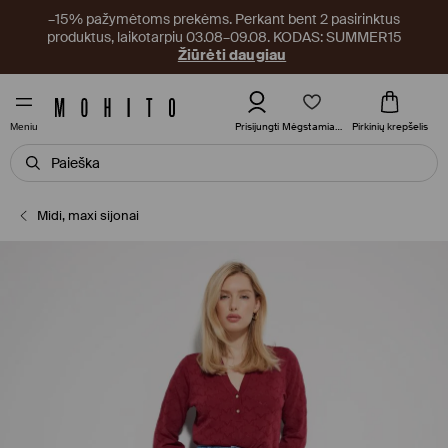
–15% pažymėtoms prekėms. Perkant bent 2 pasirinktus
produktus, laikotarpiu 03.08–09.08. KODAS: SUMMER15
Žiūrėti daugiau
Mėgstamiausi
Prisijungti
Pirkinių krepšelis
Meniu
Midi, maxi sijonai