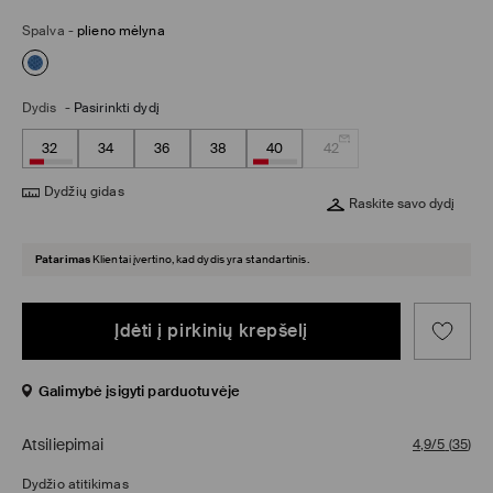
Spalva
-
plieno mėlyna
Dydis
-
Pasirinkti dydį
32
34
36
38
40
42
Dydžių gidas
Raskite savo dydį
Patarimas
Klientai įvertino, kad dydis yra standartinis.
Įdėti į pirkinių krepšelį
Galimybė įsigyti parduotuvėje
Atsiliepimai
4,9/5
(
35
)
Dydžio atitikimas