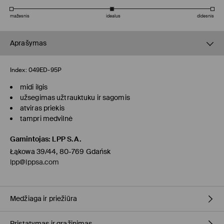
mažesnis
idealus
didesnis
Aprašymas
Index:
049ED-95P
midi ilgis
užsegimas užtrauktuku ir sagomis
atviras priekis
tampri medvilnė
Gamintojas
:
LPP S.A.
Łąkowa 39/44, 80-769 Gdańsk
lpp@lppsa.com
Medžiaga ir priežiūra
Pristatymas ir grąžinimas