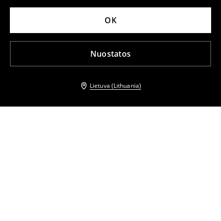
OK
Nuostatos
Lietuva (Lithuania)
Kiti klientai taip pat pasirinko