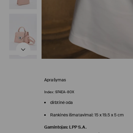
Aprašymas
Index:
974EA-80X
dirbtinė oda
Rankinės išmatavimai: 15 x 19.5 x 5 cm
Gamintojas
:
LPP S.A.