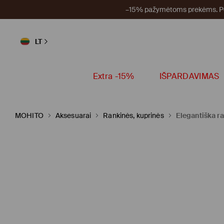
–15% pažymėtoms prekėms. Per
LT
Extra -15%
IŠPARDAVIMAS
MOHITO
Aksesuarai
Rankinės, kuprinės
Elegantiška r