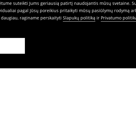
ume suteikti Jums geriausią patirtį naudojantis mūsų svetaine. Sut
idualiai pagal Jūsų poreikius pritaikyti mūsų pasiūlymų rodymą ar
i daugiau, raginame perskaityti
Slapukų politiką
ir
Privatumo politik