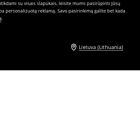
ikdami su visais slapukais, leisite mums pasirūpinti Jūsų
ba personalizuotą reklamą. Savo pasirinkimą galite bet kada
ą
.
Lietuva (Lithuania)