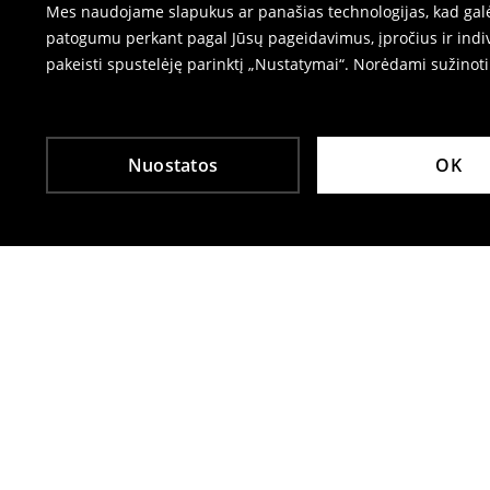
Mes naudojame slapukus ar panašias technologijas, kad galėt
patogumu perkant pagal Jūsų pageidavimus, įpročius ir indiv
pakeisti spustelėję parinktį „Nustatymai“. Norėdami sužinot
Nuostatos
OK