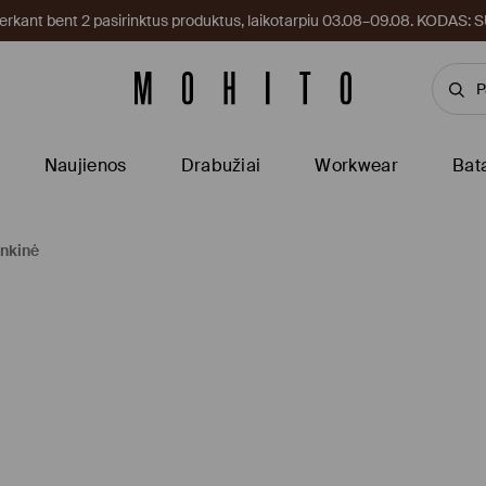
kant bent 2 pasirinktus produktus, laikotarpiu 03.08–09.08. KODAS
Naujienos
Drabužiai
Workwear
Bat
ankinė