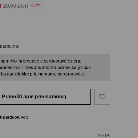
-50%
R
29,99
EUR
šparduota)
 gaminio internetinėje parduotuvėje nėra.
pranešimą ir mes Jus informuosime, kai jis bus
rba patikrinkite prieinamumą parduotuvėje.
Pranešti apie prieinamumą
ti parduotuvėje
5/5
(
14
)