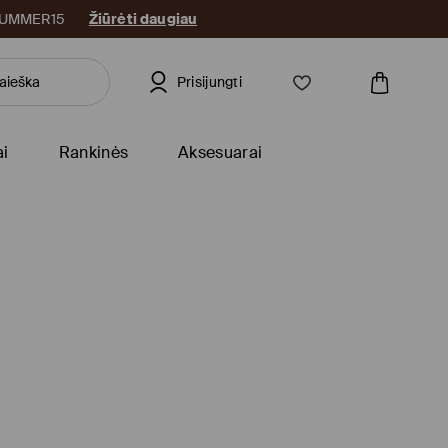
: SUMMER15
Žiūrėti daugiau
Prisijungti
ai
Rankinės
Aksesuarai