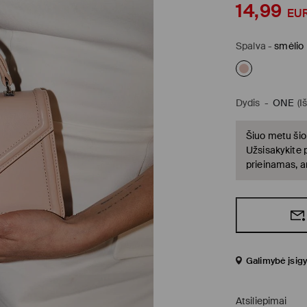
14,99
EU
Spalva
-
smėlio
Dydis
-
ONE
(I
Šiuo metu šio
Užsisakykite 
prieinamas, a
Galimybė įsigy
Atsiliepimai