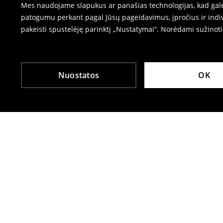
Mes naudojame slapukus ar panašias technologijas, kad galėt
patogumu perkant pagal Jūsų pageidavimus, įpročius ir indiv
pakeisti spustelėję parinktį „Nustatymai“. Norėdami sužinot
Nuostatos
OK