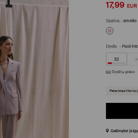
17,99
EUR
Spalva
-
smėlio
Dydis
-
Pasirink
32
3
Dydžių gidas
Patarimas
Klientai 
Galimybė įsigy