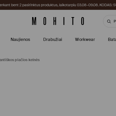
kant bent 2 pasirinktus produktus, laikotarpiu 03.08–09.08. KODAS
Naujienos
Drabužiai
Workwear
Bat
antiškos plačios kelnės