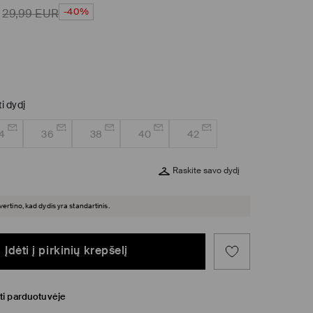
-40%
29,99
EUR
ti dydį
4
36
38
40
42
Raskite savo dydį
įvertino, kad dydis yra standartinis.
Įdėti į pirkinių krepšelį
ti parduotuvėje