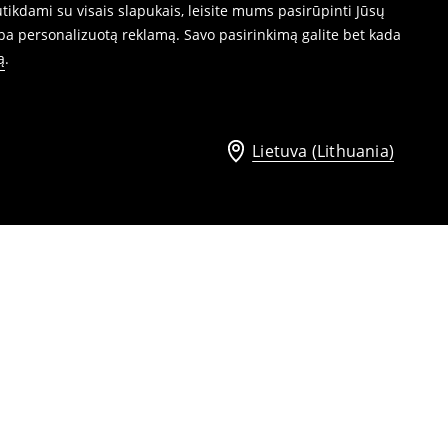
ikdami su visais slapukais, leisite mums pasirūpinti Jūsų
ba personalizuotą reklamą. Savo pasirinkimą galite bet kada
ą
.
Lietuva (Lithuania)