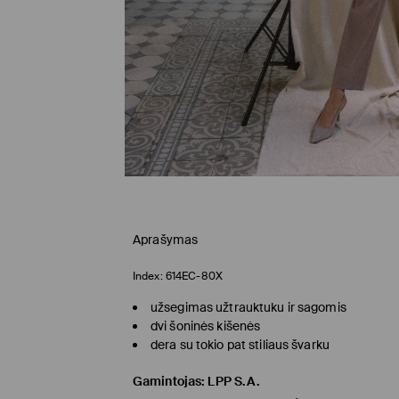
Aprašymas
Index:
614EC-80X
užsegimas užtrauktuku ir sagomis
dvi šoninės kišenės
dera su tokio pat stiliaus švarku
Gamintojas
:
LPP S.A.