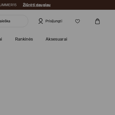
: SUMMER15
Žiūrėti daugiau
Prisijungti
ai
Rankinės
Aksesuarai