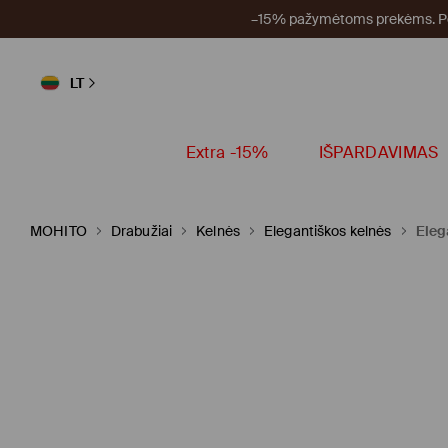
–15% pažymėtoms prekėms. Per
LT
Extra -15%
IŠPARDAVIMAS
MOHITO
Drabužiai
Kelnės
Elegantiškos kelnės
Eleg