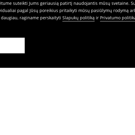
ume suteikti Jums geriausią patirtį naudojantis mūsų svetaine. Sut
idualiai pagal Jūsų poreikius pritaikyti mūsų pasiūlymų rodymą ar
i daugiau, raginame perskaityti
Slapukų politiką
ir
Privatumo politik