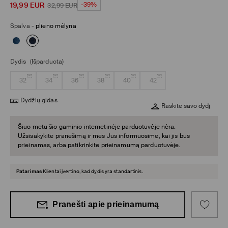
19,99
EUR
-39%
32,99
EUR
Spalva
-
plieno mėlyna
Dydis
(Išparduota)
32
34
36
38
40
42
Dydžių gidas
Raskite savo dydį
Šiuo metu šio gaminio internetinėje parduotuvėje nėra.
Užsisakykite pranešimą ir mes Jus informuosime, kai jis bus
prieinamas, arba patikrinkite prieinamumą parduotuvėje.
Patarimas
Klientai įvertino, kad dydis yra standartinis.
Pranešti apie prieinamumą