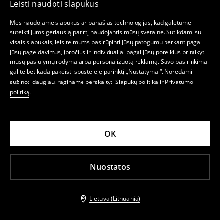
Leisti naudoti slapukus
Mes naudojame slapukus ar panašias technologijas, kad galėtume
suteikti Jums geriausią patirtį naudojantis mūsų svetaine. Sutikdami su
visais slapukais, leisite mums pasirūpinti Jūsų patogumu perkant pagal
Jūsų pageidavimus, įpročius ir individualiai pagal Jūsų poreikius pritaikyti
mūsų pasiūlymų rodymą arba personalizuotą reklamą. Savo pasirinkimą
galite bet kada pakeisti spustelėję parinktį „Nustatymai“. Norėdami
sužinoti daugiau, raginame perskaityti
Slapukų politiką
ir
Privatumo
politiką
.
OK
Nuostatos
Lietuva (Lithuania)