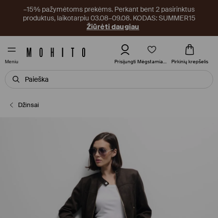
–15% pažymėtoms prekėms. Perkant bent 2 pasirinktus
produktus, laikotarpiu 03.08–09.08. KODAS: SUMMER15
Žiūrėti daugiau
Mėgstamiausi
Prisijungti
Pirkinių krepšelis
Meniu
Džinsai