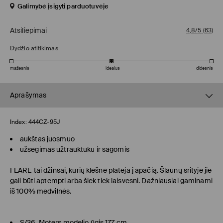
Galimybė įsigyti parduotuvėje
Atsiliepimai
4,8/5
(
63
)
Dydžio atitikimas
mažesnis
idealus
didesnis
Aprašymas
Index:
444CZ-95J
aukštas juosmuo
užsegimas užtrauktuku ir sagomis
FLARE
tai džinsai, kurių klešnė platėja į apačią. Šlaunų srityje jie
gali būti aptempti arba šiek tiek laisvesni. Dažniausiai gaminami
iš 100% medvilnės.
S/36. Moters modelio ūgis 177 cm