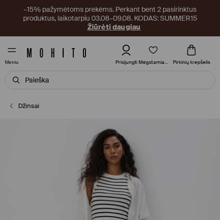
–15% pažymėtoms prekėms. Perkant bent 2 pasirinktus
produktus, laikotarpiu 03.08–09.08. KODAS: SUMMER15
Žiūrėti daugiau
Mėgstamiausi
Prisijungti
Pirkinių krepšelis
Meniu
Džinsai