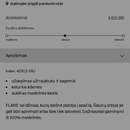
Galimybė įsigyti parduotuvėje
Atsiliepimai
4,8/5
(
98
)
Dydžio atitikimas
mažesnis
idealus
didesnis
Aprašymas
Index:
423CZ-05J
užsegimas užtrauktuku ir sagomis
keturios kišenės
aukštas medvilnės kiekis
FLARE
tai džinsai, kurių klešnė platėja į apačią. Šlaunų srityje jie
gali būti aptempti arba šiek tiek laisvesni. Dažniausiai gaminami
iš 100% medvilnės.