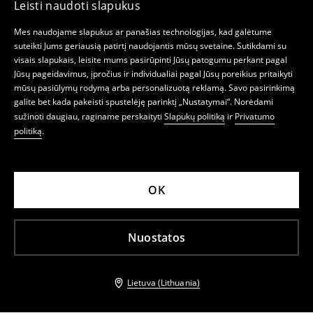
Leisti naudoti slapukus
Mes naudojame slapukus ar panašias technologijas, kad galėtume
suteikti Jums geriausią patirtį naudojantis mūsų svetaine. Sutikdami su
visais slapukais, leisite mums pasirūpinti Jūsų patogumu perkant pagal
Jūsų pageidavimus, įpročius ir individualiai pagal Jūsų poreikius pritaikyti
mūsų pasiūlymų rodymą arba personalizuotą reklamą. Savo pasirinkimą
galite bet kada pakeisti spustelėję parinktį „Nustatymai“. Norėdami
sužinoti daugiau, raginame perskaityti
Slapukų politiką
ir
Privatumo
politiką
.
OK
Nuostatos
Lietuva (Lithuania)