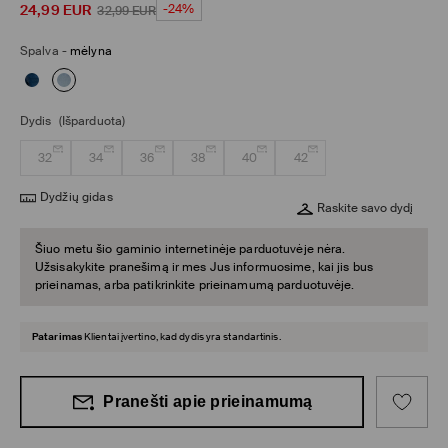
24,99
EUR
-24%
32,99
EUR
Spalva
-
mėlyna
Dydis
(Išparduota)
32
34
36
38
40
42
Dydžių gidas
Raskite savo dydį
Šiuo metu šio gaminio internetinėje parduotuvėje nėra.
Užsisakykite pranešimą ir mes Jus informuosime, kai jis bus
prieinamas, arba patikrinkite prieinamumą parduotuvėje.
Patarimas
Klientai įvertino, kad dydis yra standartinis.
Pranešti apie prieinamumą