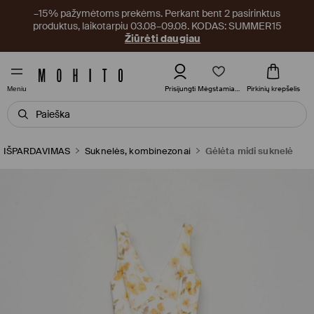
–15% pažymėtoms prekėms. Perkant bent 2 pasirinktus
produktus, laikotarpiu 03.08–09.08. KODAS: SUMMER15
Žiūrėti daugiau
Mėgstamiausi
Prisijungti
Pirkinių krepšelis
Meniu
IŠPARDAVIMAS
Suknelės, kombinezonai
Gėlėta midi suknelė