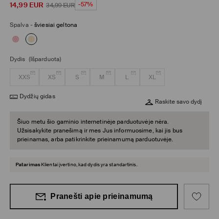
14,99
EUR
-57%
34,99
EUR
Spalva
-
šviesiai geltona
Dydis
(Išparduota)
XXS
XS
S
M
L
XL
Dydžių gidas
Raskite savo dydį
Šiuo metu šio gaminio internetinėje parduotuvėje nėra.
Užsisakykite pranešimą ir mes Jus informuosime, kai jis bus
prieinamas, arba patikrinkite prieinamumą parduotuvėje.
Patarimas
Klientai įvertino, kad dydis yra standartinis.
Pranešti apie prieinamumą