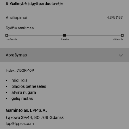
Galimybė įsigyti parduotuvėje
Atsiliepimai
4,3/5
(
199
)
Dydžio atitikimas
mažesnis
idealus
didesnis
Aprašymas
Index:
515GR-10P
midi ilgis
plačios petnešėlės
atvira nugara
gėlių raštas
Gamintojas
:
LPP S.A.
Łąkowa 39/44, 80-769 Gdańsk
lpp@lppsa.com