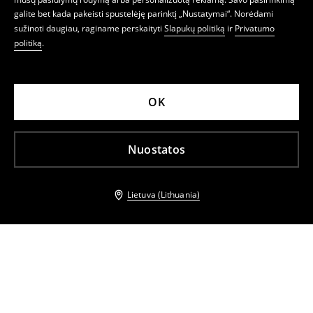
galite bet kada pakeisti spustelėję parinktį „Nustatymai“. Norėdami
sužinoti daugiau, raginame perskaityti
Slapukų politiką
ir
Privatumo
politiką
.
OK
Nuostatos
Lietuva (Lithuania)