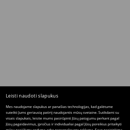
Leisti naudoti slapukus
Mes naudojame slapukus ar panašias technologijas, kad galėtume
suteikti Jums geriausią patirtį naudojantis mūsų svetaine. Sutikdami su
visais slapukais, leisite mums pasirūpinti Jūsų patogumu perkant pagal
Jūsų pageidavimus, įpročius ir individualiai pagal Jūsų poreikius pritaikyti
mūsų pasiūlymų rodymą arba personalizuotą reklamą. Savo pasirinkimą