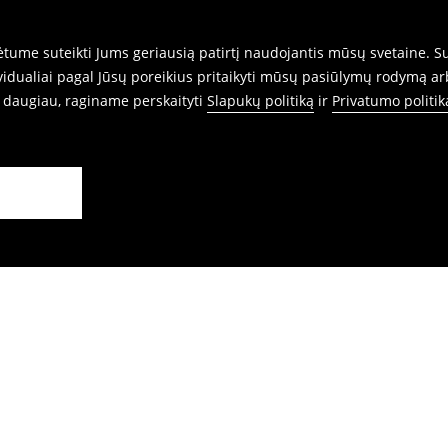
ume suteikti Jums geriausią patirtį naudojantis mūsų svetaine. Sut
idualiai pagal Jūsų poreikius pritaikyti mūsų pasiūlymų rodymą ar
i daugiau, raginame perskaityti
Slapukų politiką
ir
Privatumo politik