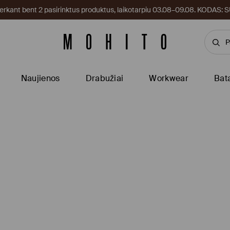
kant bent 2 pasirinktus produktus, laikotarpiu 03.08–09.08. KODAS
Naujienos
Drabužiai
Workwear
Bat