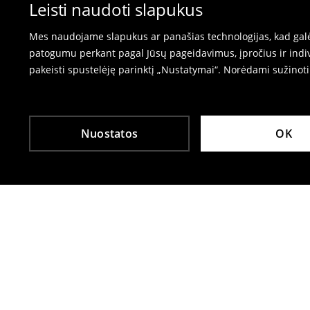
⟶
Prekių grąžinimas
Leisti naudoti slapukus
Mes naudojame slapukus ar panašias technologijas, kad galėt
patogumu perkant pagal Jūsų pageidavimus, įpročius ir indiv
pakeisti spustelėję parinktį „Nustatymai“. Norėdami sužinot
Nuostatos
OK