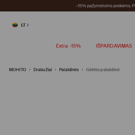
–15% pažymėtoms prekėms. Per
LT
Extra -15%
IŠPARDAVIMAS
MOHITO
Drabužiai
Palaidinės
Gėlėta palaidinė