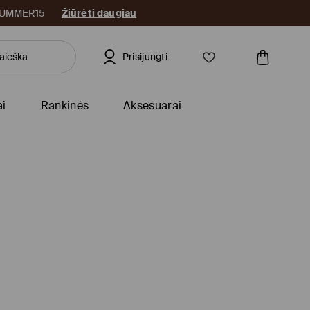
: SUMMER15
Žiūrėti daugiau
Prisijungti
ai
Rankinės
Aksesuarai