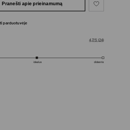
Pranešti apie prieinamumą
ti parduotuvėje
4,7/5
(
24
)
idealus
didesnis