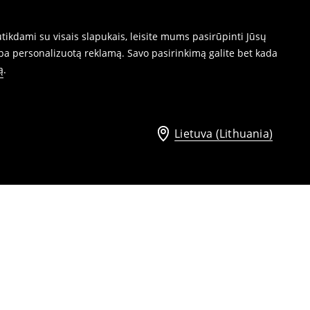
ikdami su visais slapukais, leisite mums pasirūpinti Jūsų
ba personalizuotą reklamą. Savo pasirinkimą galite bet kada
ą
.
Lietuva (Lithuania)