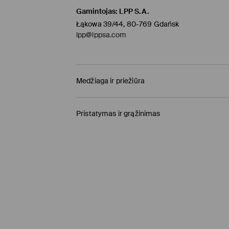
Gamintojas
:
LPP S.A.
Łąkowa 39/44, 80-769 Gdańsk
lpp@lppsa.com
Medžiaga ir priežiūra
Pagrindinė medžiaga
:
95% POLIESTERIS, 5% ELAS
Pristatymas ir grąžinimas
BALINTI NEGALIMA
Prekių pristatymo politika
NEGALIMA DŽIOVINTI BŪGNINĖJE DŽIOVYKL
Atsiėmimas parduotuvėje MOHITO
(4-8 darbo
NELYGINTI
0,00 EUR / Online (PayU, PayPal, Google Pay, Tr
NEVALYTI SAUSU CHEMINIU BŪDU
DPD paštomatas
(4-7 darbo dienos)
2,95 EUR / Online (PayU, PayPal, Google Pay, Tr
Kurjeris
(4-7 darbo dienos)