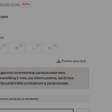
-62%
12,99
EUR
spalvė
ta)
S
M
L
XL
Raskite savo dydį
 gaminio internetinėje parduotuvėje nėra.
pranešimą ir mes Jus informuosime, kai jis bus
rba patikrinkite prieinamumą parduotuvėje.
įvertino, kad dydis yra standartinis.