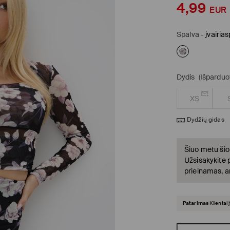
4,99
EUR
Spalva
-
įvairia
Dydis
(Išparduo
XS
Dydžių gidas
Šiuo metu šio
Užsisakykite 
prieinamas, a
Patarimas
Klientai 