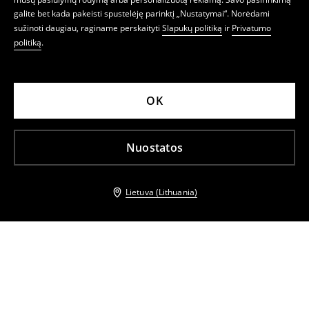
galite bet kada pakeisti spustelėję parinktį „Nustatymai“. Norėdami
sužinoti daugiau, raginame perskaityti
Slapukų politiką
ir
Privatumo
politiką
.
OK
Nuostatos
Lietuva (Lithuania)