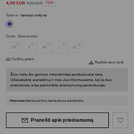
4,99
EUR
-72%
17,99
EUR
Spalva
-
tamsiai mėlyna
Dydis
(Išparduota)
XS
S
M
L
XL
Dydžių gidas
Raskite savo dydį
Šiuo metu šio gaminio internetinėje parduotuvėje nėra.
Užsisakykite pranešimą ir mes Jus informuosime, kai jis bus
prieinamas, arba patikrinkite prieinamumą parduotuvėje.
Patarimas
Klientai įvertino, kad dydis yra standartinis.
Pranešti apie prieinamumą