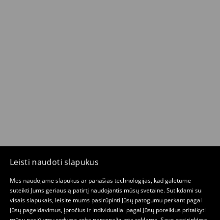
Leisti naudoti slapukus
Mes naudojame slapukus ar panašias technologijas, kad galėtume
suteikti Jums geriausią patirtį naudojantis mūsų svetaine. Sutikdami su
visais slapukais, leisite mums pasirūpinti Jūsų patogumu perkant pagal
Jūsų pageidavimus, įpročius ir individualiai pagal Jūsų poreikius pritaikyti
mūsų pasiūlymų rodymą arba personalizuotą reklamą. Savo pasirinkimą