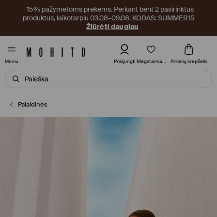
–15% pažymėtoms prekėms. Perkant bent 2 pasirinktus
produktus, laikotarpiu 03.08–09.08. KODAS: SUMMER15
Žiūrėti daugiau
Mėgstamiausi
Prisijungti
Pirkinių krepšelis
Meniu
Palaidinės