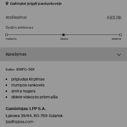
Galimybė įsigyti parduotuvėje
Atsiliepimai
4,9/5
(
18
)
Dydžio atitikimas
mažesnis
idealus
didesnis
Aprašymas
Index:
939FG-59X
prigludęs kirpimas
trumpos rankovės
atvira nugara
didelė viskozės priemaiša
Gamintojas
:
LPP S.A.
Łąkowa 39/44, 80-769 Gdańsk
lpp@lppsa.com