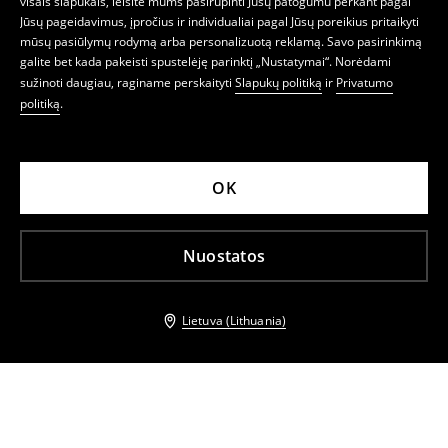
visais slapukais, leisite mums pasirūpinti Jūsų patogumu perkant pagal
Jūsų pageidavimus, įpročius ir individualiai pagal Jūsų poreikius pritaikyti
mūsų pasiūlymų rodymą arba personalizuotą reklamą. Savo pasirinkimą
galite bet kada pakeisti spustelėję parinktį „Nustatymai“. Norėdami
sužinoti daugiau, raginame perskaityti
Slapukų politiką
ir
Privatumo
politiką
.
OK
Nuostatos
Lietuva (Lithuania)