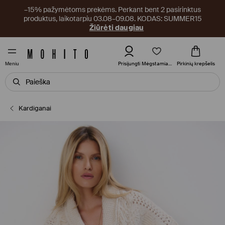
–15% pažymėtoms prekėms. Perkant bent 2 pasirinktus
produktus, laikotarpiu 03.08–09.08. KODAS: SUMMER15
Žiūrėti daugiau
Mėgstamiausi
Prisijungti
Pirkinių krepšelis
Meniu
Kardiganai