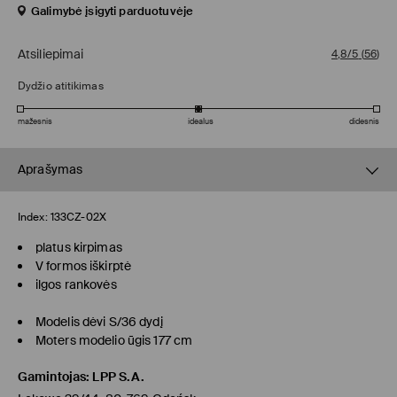
Galimybė įsigyti parduotuvėje
Atsiliepimai
4,8/5
(
56
)
Dydžio atitikimas
mažesnis
idealus
didesnis
Aprašymas
Index:
133CZ-02X
platus kirpimas
V formos iškirptė
ilgos rankovės
Modelis dėvi S/36 dydį
Moters modelio ūgis 177 cm
Gamintojas
:
LPP S.A.