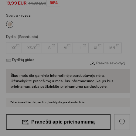
19,99
EUR
-56%
44,99
EUR
Spalva
-
rusva
Dydis
(Išparduota)
XS
XS/S
S
M
L
XL
M/L
Dydžių gidas
Raskite savo dydį
Šiuo metu šio gaminio internetinėje parduotuvėje nėra.
Užsisakykite pranešimą ir mes Jus informuosime, kai jis bus
prieinamas, arba patikrinkite prieinamumą parduotuvėje.
Patarimas
Klientai įvertino, kad dydis yra standartinis.
Pranešti apie prieinamumą