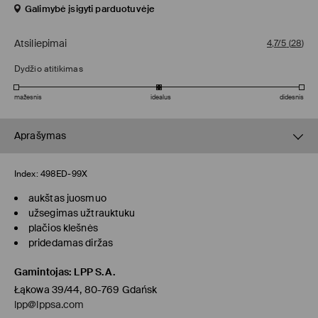
Galimybė įsigyti parduotuvėje
Atsiliepimai
4,7/5
(
28
)
Dydžio atitikimas
mažesnis
idealus
didesnis
Aprašymas
Index:
498ED-99X
aukštas juosmuo
užsegimas užtrauktuku
plačios klešnės
pridedamas diržas
Gamintojas
:
LPP S.A.
Łąkowa 39/44, 80-769 Gdańsk
lpp@lppsa.com