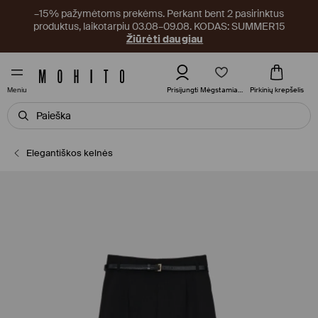
–15% pažymėtoms prekėms. Perkant bent 2 pasirinktus
produktus, laikotarpiu 03.08–09.08. KODAS: SUMMER15
Žiūrėti daugiau
Mėgstamiausi
Prisijungti
Pirkinių krepšelis
Meniu
Elegantiškos kelnės