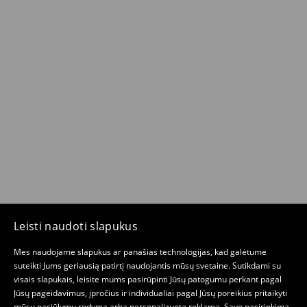
Leisti naudoti slapukus
Mes naudojame slapukus ar panašias technologijas, kad galėtume
suteikti Jums geriausią patirtį naudojantis mūsų svetaine. Sutikdami su
visais slapukais, leisite mums pasirūpinti Jūsų patogumu perkant pagal
Jūsų pageidavimus, įpročius ir individualiai pagal Jūsų poreikius pritaikyti
mūsų pasiūlymų rodymą arba personalizuotą reklamą. Savo pasirinkimą