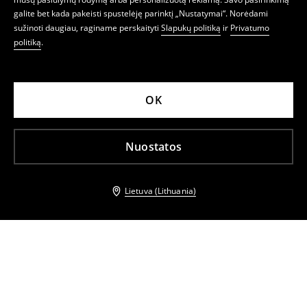
galite bet kada pakeisti spustelėję parinktį „Nustatymai“. Norėdami
sužinoti daugiau, raginame perskaityti
Slapukų politiką
ir
Privatumo
politiką
.
OK
Nuostatos
Lietuva (Lithuania)