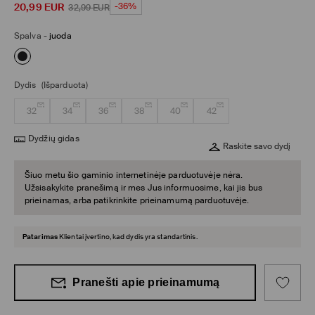
20,99
EUR
-36%
32,99
EUR
Spalva
-
juoda
Dydis
(Išparduota)
32
34
36
38
40
42
Dydžių gidas
Raskite savo dydį
Šiuo metu šio gaminio internetinėje parduotuvėje nėra.
Užsisakykite pranešimą ir mes Jus informuosime, kai jis bus
prieinamas, arba patikrinkite prieinamumą parduotuvėje.
Patarimas
Klientai įvertino, kad dydis yra standartinis.
Pranešti apie prieinamumą